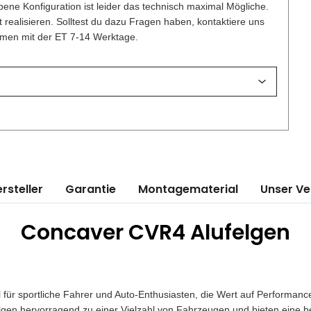
ene Konfiguration ist leider das technisch maximal Mögliche.
t realisieren. Solltest du dazu Fragen haben, kontaktiere uns
ammen mit der ET 7-14 Werktage.
rsteller
Garantie
Montagematerial
Unser V
Concaver CVR4 Alufelgen
hl für sportliche Fahrer und Auto-Enthusiasten, die Wert auf Performa
elgen hervorragend zu einer Vielzahl von Fahrzeugen und bieten eine