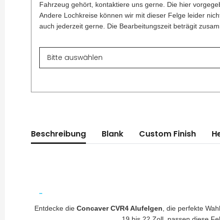
Fahrzeug gehört, kontaktiere uns gerne. Die hier vorgegeb
Andere Lochkreise können wir mit dieser Felge leider nich
auch jederzeit gerne. Die Bearbeitungszeit beträgit zus
Beschreibung
Blank
Custom Finish
He
Entdecke die
Concaver CVR4 Alufelgen
, die perfekte Wa
19 bis 22 Zoll, passen diese F