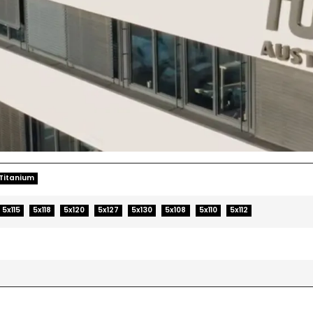
Titanium
5x115
5x118
5x120
5x127
5x130
5x108
5x110
5x112