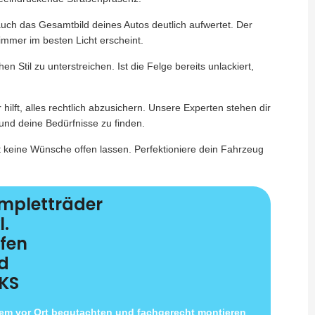
auch das Gesamtbild deines Autos deutlich aufwertet. Der
 immer im besten Licht erscheint.
en Stil zu unterstreichen. Ist die Felge bereits unlackiert,
r hilft, alles rechtlich abzusichern. Unsere Experten stehen dir
und deine Bedürfnisse zu finden.
t keine Wünsche offen lassen. Perfektioniere dein Fahrzeug
mpletträder
l.
ifen
d
KS
uem vor Ort begutachten und fachgerecht montieren