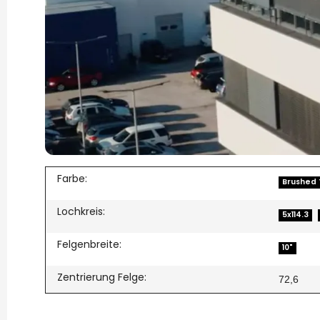
Farbe:
Brushed 
Lochkreis:
5x114.3
Felgenbreite:
10"
Zentrierung Felge:
72,6