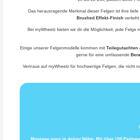
Das herausragende Merkmal dieser Felgen ist ihre tiefe K
Brushed Effekt-Finish
verleiht
Bei myWheelz bieten wir dir die Möglichkeit, jede Felge i
Einige unserer Felgenmodelle kommen mit
Teilegutachten
gerne für eine umfassende
Ber
Vertraue auf myWheelz für hochwertige Felgen, die nicht n
Montage ganz in deiner Nähe: Mit über 100 Partne