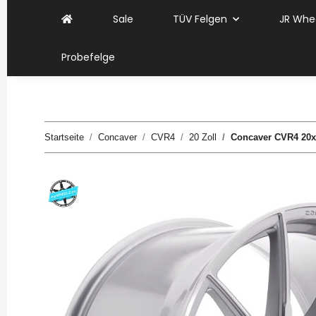
Sale
TÜV Felgen
JR Whe
Probefelge
Startseite
Concaver
CVR4
20 Zoll
Concaver CVR4 20x