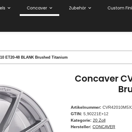
els
Concaver
Zubehör
Custom Fin
10 ET20-48 BLANK Brushed Titanium
Concaver CV
Br
Artikelnummer:
CVR42010M5X
GTIN:
5,90221E+12
Kategorie:
20 Zoll
Hersteller:
CONCAVER