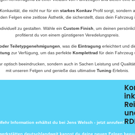
onkavität, die nicht nur für ein
starkes Konkav
Profil sorgt, sondern 
 den Felgen eine zeitlose Ästhetik, die sicherstellt, dass dein Fahrzeug
ndividuell zu gestalten. Wähle ein
Custom Finish
, um deinen persönlich
profitierst du von einem günstigeren Veredelungspreis.
 oder Teiletypgenehmigungen
, was die
Eintragung
erleichtert und di
atung
zur Verfügung, um das perfekte
Komplettrad
für dein Fahrzeug 
ur optisch beeindrucken, sondern auch in Sachen Leistung und Qualitä
mit unseren Felgen und genieße das ultimative
Tuning
-Erlebnis.
Ko
ink
Re
un
RD
Mehr Information erhältst du bei Jens Welsch - jetzt anrufen!
rwerkstätten deutschlandweit kannst du deine neuen Felgen beq