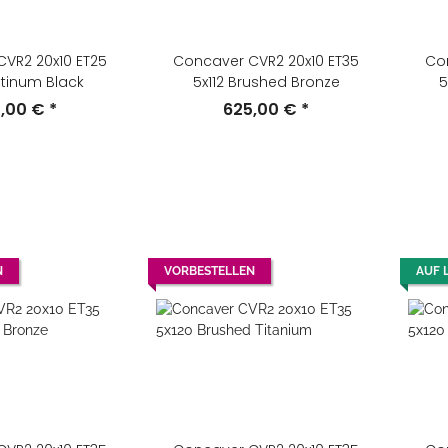
VR2 20x10 ET25
Concaver CVR2 20x10 ET35
Co
latinum Black
5x112 Brushed Bronze
5
5,00 €
*
625,00 €
*
N
VORBESTELLEN
AUF 