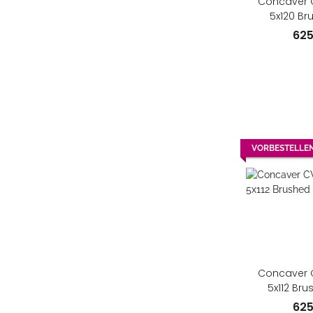
Concaver C
5x120 Br
62
VORBESTELLE
Concaver C
5x112 Bru
62