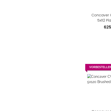
Concaver C
5x112 P
62
VORBESTELLE