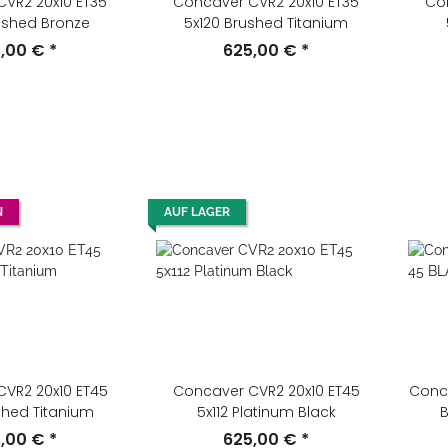
VR2 20x10 ET35
Concaver CVR2 20x10 ET35
Co
ushed Bronze
5x120 Brushed Titanium
5,00 €
*
625,00 €
*
N
AUF LAGER
VR2 20x10 ET45
Concaver CVR2 20x10 ET45
Conca
shed Titanium
5x112 Platinum Black
B
5,00 €
*
625,00 €
*