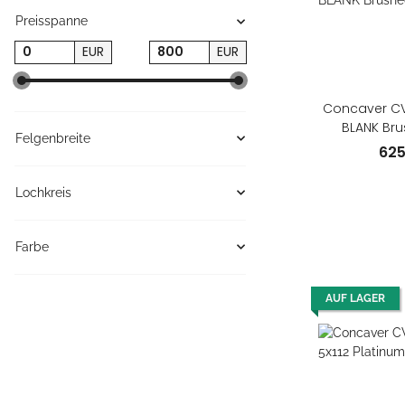
Preisspanne
EUR
EUR
Concaver CV
BLANK Bru
Felgenbreite
62
Lochkreis
Farbe
AUF LAGER