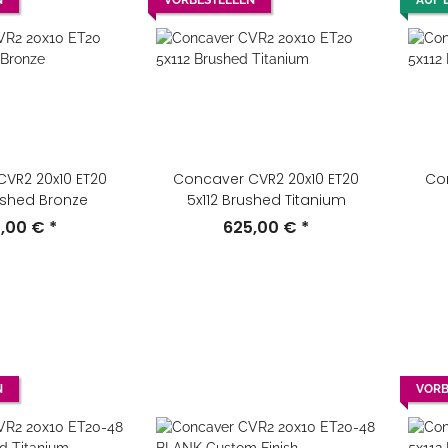
N
VORBESTELLEN
AUF 
VR2 20x10 ET20
Concaver CVR2 20x10 ET20
Co
ushed Bronze
5x112 Brushed Titanium
5,00 €
*
625,00 €
*
N
VORB