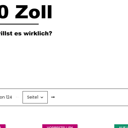
von 124
Seite
1