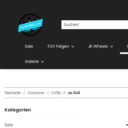
Sale
TÜV Felgen
JR Wheels
Galerie
Startseite
Concaver
CVR2
20 Zoll
Kategorien
Sale