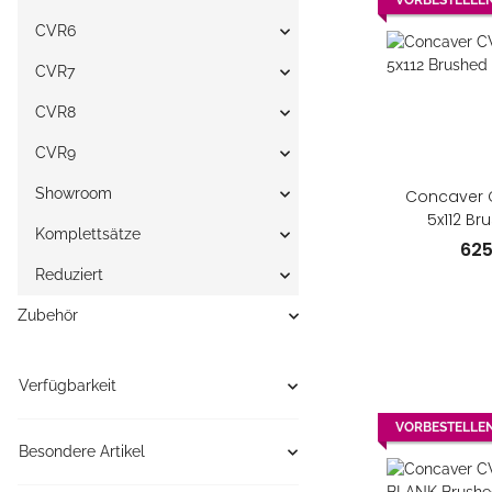
VORBESTELLE
CVR6
CVR7
CVR8
CVR9
Showroom
Concaver C
5x112 Br
Komplettsätze
62
Reduziert
Zubehör
Verfügbarkeit
VORBESTELLE
Besondere Artikel