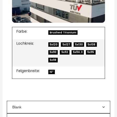
Farbe:
Brushed Titanium
Lochkreis:
5x120
5x127
5x130
5x108
5x110
5x112
5x114.3
5x115
5x118
Felgenbreite:
10"
Blank