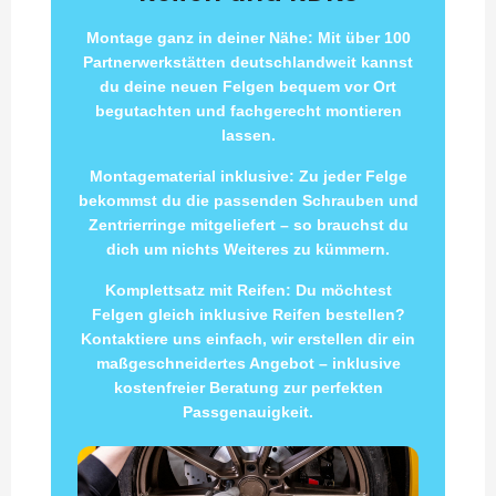
Montage ganz in deiner Nähe: Mit über 100
Partnerwerkstätten deutschlandweit kannst
du deine neuen Felgen bequem vor Ort
begutachten und fachgerecht montieren
lassen.
Montagematerial inklusive: Zu jeder Felge
bekommst du die passenden Schrauben und
Zentrierringe mitgeliefert – so brauchst du
dich um nichts Weiteres zu kümmern.
Komplettsatz mit Reifen: Du möchtest
Felgen gleich inklusive Reifen bestellen?
Kontaktiere uns einfach, wir erstellen dir ein
maßgeschneidertes Angebot – inklusive
kostenfreier Beratung zur perfekten
Passgenauigkeit.