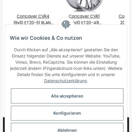
Concaver CVR4
Concaver CVR1
Conca
19x10 ET20-51 BLANK
20x10 ET20-48
20x10
Brushed Titanium
525,00 €
*
BLANK Brushed
625,00 €
*
BLANK
625
Titanium
Ti
Wie wir Cookies & Co nutzen
Durch Klicken auf „Alle akzeptieren“ gestatten Sie den
Einsatz folgender Dienste auf unserer Website: YouTube,
Vimeo, Brevo, ReCaptcha. Sie können die Einstellung
jederzeit ändern (Fingerabdruck-Icon links unten). Weitere
Details finden Sie unte
Konfigurieren
und in unserer
Informationen
Datenschutzerklärung
.
Gesetzliche Informationen
Alle akzeptieren
* Alle Preise inkl. gesetzlicher USt., zzgl.
Versand
Konfigurieren
© 2025 myWheelz - Alle Rechte vorbehalten.
Ablehnen
Handmade with Passion