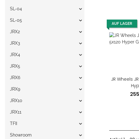
SL-04
SL-05
AUF LAGER
JRX2
JRX3
JRX4
JRX5
JRX6
JR Wheels JR
Hyp
JRX9
25
JRX10
JRX11
TFII
Showroom