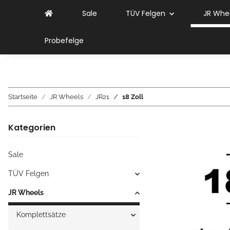
Sale
TÜV Felgen
JR Whe
Probefelge
Startseite
JR Wheels
JR21
18 Zoll
Kategorien
Sale
TÜV Felgen
JR Wheels
Komplettsätze