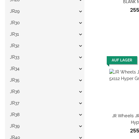
BLANK 
25
JR29
JR30
JR31
JR32
JR33
AUF LAGER
JR34
JR35
JR36
JR37
JR38
JR Wheels JR
Hyp
JR39
25
JR40