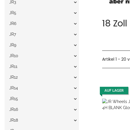
JR3
JR5
18 Zoll
JR6
JR7
JR9
JR10
Artikel 1 - 20 
JR11
JR12
JR14
AUF LAGER
JR15
JR16
JR18