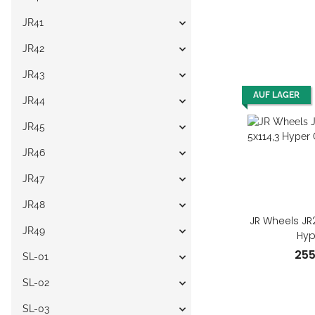
JR41
JR42
JR43
AUF LAGER
JR44
JR45
JR46
JR47
JR48
JR Wheels JR2
JR49
Hyp
25
SL-01
SL-02
SL-03