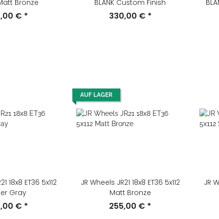
Matt Bronze
BLANK Custom Finish
BLA
5,00 €
*
330,00 €
*
AUF LAGER
21 18x8 ET36 5x112
JR Wheels JR21 18x8 ET36 5x112
JR W
er Gray
Matt Bronze
5,00 €
*
255,00 €
*