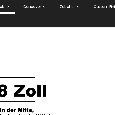
els
Concaver
Zubehör
Custom Fin