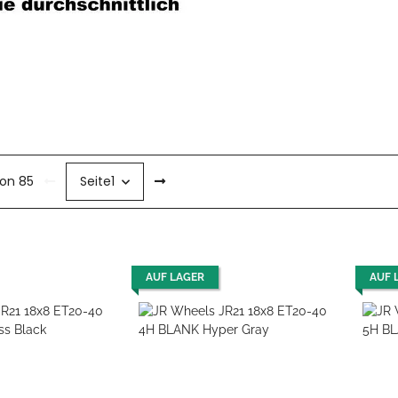
von 85
Seite
1
AUF LAGER
AUF 