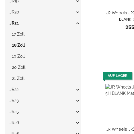
JR19
JR20
JR Wheels JR2
BLANK 
JR21
25
17 Zoll
18 Zoll
19 Zoll
20 Zoll
AUF LAGER
21 Zoll
JR22
JR23
JR25
JR26
JR Wheels JR2
JR28