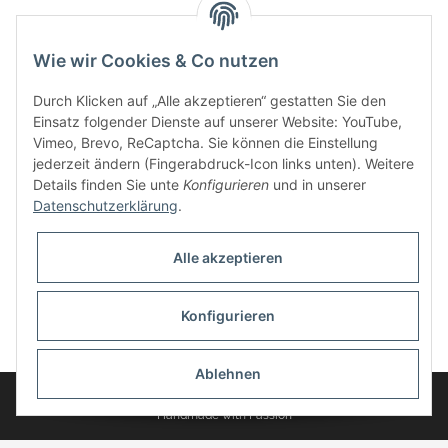
Kategorien
Wie wir Cookies & Co nutzen
Durch Klicken auf „Alle akzeptieren“ gestatten Sie den
Einsatz folgender Dienste auf unserer Website: YouTube,
Vimeo, Brevo, ReCaptcha. Sie können die Einstellung
jederzeit ändern (Fingerabdruck-Icon links unten). Weitere
Details finden Sie unte
Konfigurieren
und in unserer
Datenschutzerklärung
.
Informationen
Alle akzeptieren
Gesetzliche Informationen
Konfigurieren
* Alle Preise inkl. gesetzlicher USt., zzgl.
Versand
Ablehnen
© 2025 myWheelz - Alle Rechte vorbehalten.
Handmade with Passion