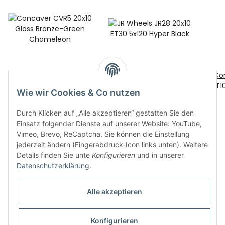
Concaver CVR5 20x10
JR Wheels JR28 20x10
Con
Gloss Bronze-Green
ET30 5x120 Hyper Black
ET1
Wie wir Cookies & Co nutzen
300,00 €
Chameleon
*
370,00 €
*
Durch Klicken auf „Alle akzeptieren“ gestatten Sie den
Einsatz folgender Dienste auf unserer Website: YouTube,
Vimeo, Brevo, ReCaptcha. Sie können die Einstellung
jederzeit ändern (Fingerabdruck-Icon links unten). Weitere
Details finden Sie unte
Konfigurieren
und in unserer
Datenschutzerklärung
.
Informationen
Alle akzeptieren
Gesetzliche Informationen
Konfigurieren