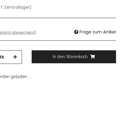
T Zentrallager)
Frage zum Artikel
usland abweichend)
tk
In den Warenkorb
den geladen ...