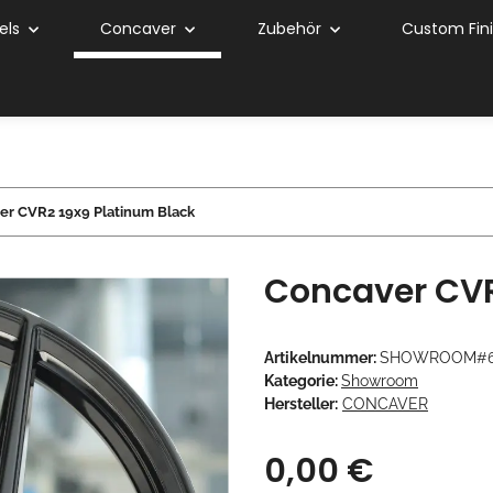
els
Concaver
Zubehör
Custom Fin
er CVR2 19x9 Platinum Black
Concaver CVR
Artikelnummer:
SHOWROOM#6
Kategorie:
Showroom
Hersteller:
CONCAVER
0,00 €