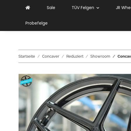
Sale
TÜV Felgen
JR Whe
Probefelge
Startseite
Concaver
Reduziert
Showroom
Concav