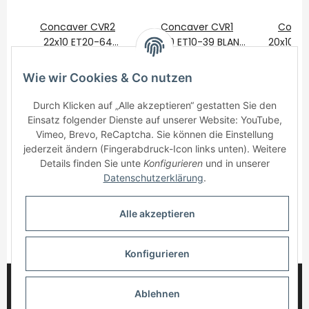
Concaver CVR2
Concaver CVR1
Conca
22x10 ET20-64
20x10 ET10-39 BLANK
20x10 ET
BLANK Custom
800,00 €
*
Custom Finish
625,00 €
*
Custo
625
Finish
Wie wir Cookies & Co nutzen
Durch Klicken auf „Alle akzeptieren“ gestatten Sie den
Einsatz folgender Dienste auf unserer Website: YouTube,
Vimeo, Brevo, ReCaptcha. Sie können die Einstellung
jederzeit ändern (Fingerabdruck-Icon links unten). Weitere
Details finden Sie unte
Konfigurieren
und in unserer
Informationen
Datenschutzerklärung
.
Gesetzliche Informationen
Alle akzeptieren
* Alle Preise inkl. gesetzlicher USt., zzgl.
Versand
Konfigurieren
© 2025 myWheelz - Alle Rechte vorbehalten.
Ablehnen
Handmade with Passion