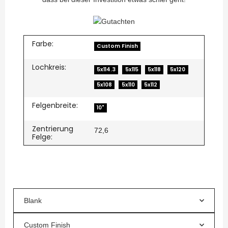
Farbe:
Custom Finish
Lochkreis:
5x114.3
5x115
5x118
5x120
5x108
5x110
5x112
Felgenbreite:
10"
Zentrierung
72,6
Felge:
Blank
Custom Finish