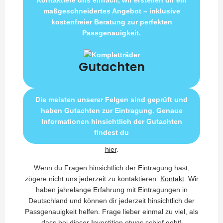
Kontaktiere uns einfach, wir erstellen dir ein
maßgeschneidertes Angebot – inklusive
kostenfreier Beratung zur perfekten
Passgenauigkeit.
Gutachten
Die meisten unserer Felgen sind geprüft und
haben Gutachten zur Eintragung. Genaue
Informationen hinsichtlich der Gutachten
findest du
hier
.
Wenn du Fragen hinsichtlich der Eintragung hast,
zögere nicht uns jederzeit zu kontaktieren:
Kontakt
. Wir
haben jahrelange Erfahrung mit Eintragungen in
Deutschland und können dir jederzeit hinsichtlich der
Passgenauigkeit helfen. Frage lieber einmal zu viel, als
dass bei dieser Investition etwas schief geht!