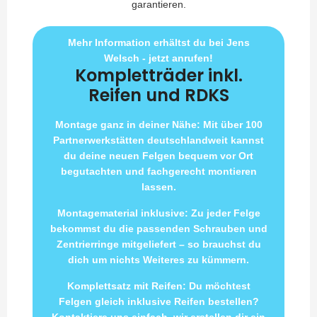
garantieren.
Mehr Information erhältst du bei Jens
Welsch - jetzt anrufen!
Kompletträder inkl.
Reifen und RDKS
Montage ganz in deiner Nähe: Mit über 100
Partnerwerkstätten deutschlandweit kannst
du deine neuen Felgen bequem vor Ort
begutachten und fachgerecht montieren
lassen.
Montagematerial inklusive: Zu jeder Felge
bekommst du die passenden Schrauben und
Zentrierringe mitgeliefert – so brauchst du
dich um nichts Weiteres zu kümmern.
Komplettsatz mit Reifen: Du möchtest
Felgen gleich inklusive Reifen bestellen?