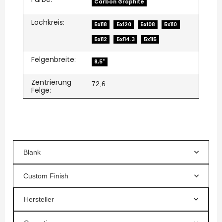
Carbon Graphite
Lochkreis:
5x118
5x120
5x108
5x110
5x112
5x114.3
5x115
Felgenbreite:
8,5"
Zentrierung
72,6
Felge:
Blank
Custom Finish
Hersteller