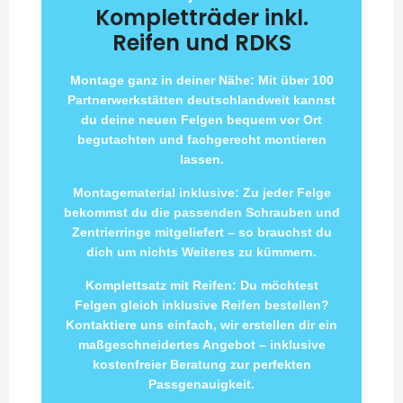
Kompletträder inkl.
Reifen und RDKS
Montage ganz in deiner Nähe: Mit über 100
Partnerwerkstätten deutschlandweit kannst
du deine neuen Felgen bequem vor Ort
begutachten und fachgerecht montieren
lassen.
Montagematerial inklusive: Zu jeder Felge
bekommst du die passenden Schrauben und
Zentrierringe mitgeliefert – so brauchst du
dich um nichts Weiteres zu kümmern.
Komplettsatz mit Reifen: Du möchtest
Felgen gleich inklusive Reifen bestellen?
Kontaktiere uns einfach, wir erstellen dir ein
maßgeschneidertes Angebot – inklusive
kostenfreier Beratung zur perfekten
Passgenauigkeit.