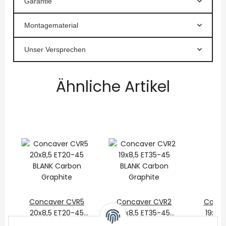
Garantie
Montagematerial
Unser Versprechen
Ähnliche Artikel
Concaver CVR5
Concaver CVR2
Conca
20x8,5 ET20-45
19x8,5 ET35-45
19x8,
BLANK Carbon
550,00 €
*
BLANK Carbon
450,00 €
*
BLAN
450