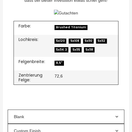
dass bei dieser Investition etwas schief geht!
Farbe:
Brushed Titanium
Lochkreis:
5x120
5x108
5x110
5x112
5x114.3
5x115
5x118
Felgenbreite:
8,5"
Zentrierung
72,6
Felge:
Blank
Custom Finish