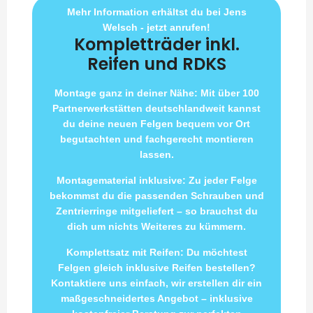
Mehr Information erhältst du bei Jens
Welsch - jetzt anrufen!
Kompletträder inkl.
Reifen und RDKS
Montage ganz in deiner Nähe: Mit über 100
Partnerwerkstätten deutschlandweit kannst
du deine neuen Felgen bequem vor Ort
begutachten und fachgerecht montieren
lassen.
Montagematerial inklusive: Zu jeder Felge
bekommst du die passenden Schrauben und
Zentrierringe mitgeliefert – so brauchst du
dich um nichts Weiteres zu kümmern.
Komplettsatz mit Reifen: Du möchtest
Felgen gleich inklusive Reifen bestellen?
Kontaktiere uns einfach, wir erstellen dir ein
maßgeschneidertes Angebot – inklusive