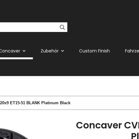
Concaver
Zubehör
Custom Finish
Fahrz
20x9 ET15-51 BLANK Platinum Black
Concaver CVR
P