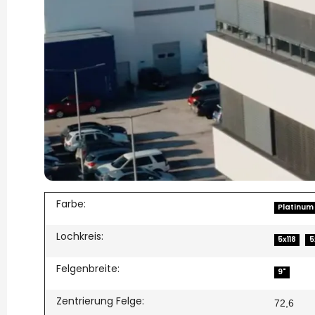
Farbe:
Platinum
Lochkreis:
5x118
5
Felgenbreite:
9"
Zentrierung Felge:
72,6