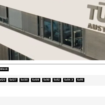
 Black
x120
5x127
5x130
5x108
5x110
5x112
5x114.3
5x115