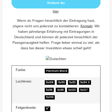
findest du
hier
.
Wenn du Fragen hinsichtlich der Eintragung hast,
zögere nicht uns jederzeit zu kontaktieren:
Kontakt
. Wir
haben jahrelange Erfahrung mit Eintragungen in
Deutschland und können dir jederzeit hinsichtlich der
Passgenauigkeit helfen. Frage lieber einmal zu viel, als
dass bei dieser Investition etwas schief geht!
Farbe:
Platinum Black
Lochkreis:
5x108
5x110
5x112
5x114.3
5x115
5x118
5x120
5x127
5x130
Felgenbreite:
9"