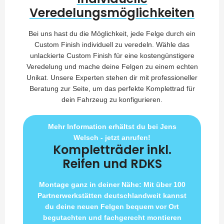
Veredelungsmöglichkeiten
Bei uns hast du die Möglichkeit, jede Felge durch ein
Custom Finish individuell zu veredeln. Wähle das
unlackierte Custom Finish für eine kostengünstigere
Veredelung und mache deine Felgen zu einem echten
Unikat. Unsere Experten stehen dir mit professioneller
Beratung zur Seite, um das perfekte Komplettrad für
dein Fahrzeug zu konfigurieren.
Mehr Information erhältst du bei Jens
Welsch - jetzt anrufen!
Kompletträder inkl.
Reifen und RDKS
Montage ganz in deiner Nähe: Mit über 100
Partnerwerkstätten deutschlandweit kannst
du deine neuen Felgen bequem vor Ort
begutachten und fachgerecht montieren