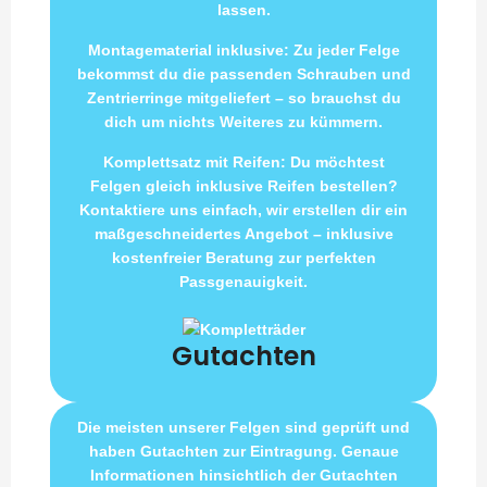
lassen.
Montagematerial inklusive: Zu jeder Felge
bekommst du die passenden Schrauben und
Zentrierringe mitgeliefert – so brauchst du
dich um nichts Weiteres zu kümmern.
Komplettsatz mit Reifen: Du möchtest
Felgen gleich inklusive Reifen bestellen?
Kontaktiere uns einfach, wir erstellen dir ein
maßgeschneidertes Angebot – inklusive
kostenfreier Beratung zur perfekten
Passgenauigkeit.
Gutachten
Die meisten unserer Felgen sind geprüft und
haben Gutachten zur Eintragung. Genaue
Informationen hinsichtlich der Gutachten