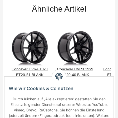
Ähnliche Artikel
Concaver CVR4 19x9
Concaver CVR3 19x9
Concave
ET20-51 BLANK
ET20-40 BLANK
ET10-
475,00 €
*
475,00 €
*
750
Platinum Black
Platinum Black
Plati
Wie wir Cookies & Co nutzen
Durch Klicken auf „Alle akzeptieren“ gestatten Sie den
Einsatz folgender Dienste auf unserer Website: YouTube,
Vimeo, Brevo, ReCaptcha. Sie können die Einstellung
jederzeit ändern (Fingerabdruck-Icon links unten). Weitere