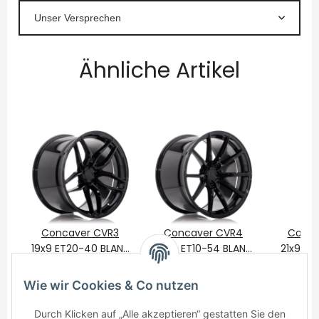
Unser Versprechen
Ähnliche Artikel
Concaver CVR3
Concaver CVR4
Conca
19x9 ET20-40 BLANK
22x9 ET10-54 BLANK
21x9 ET
Platinum Black
475,00 €
*
Platinum Black
750,00 €
*
Plati
650
Wie wir Cookies & Co nutzen
Durch Klicken auf „Alle akzeptieren“ gestatten Sie den