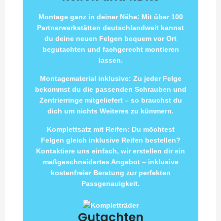
Montage ganz in deiner Nähe: Mit über 100
Partnerwerkstätten deutschlandweit kannst
du deine neuen Felgen bequem vor Ort
begutachten und fachgerecht montieren
lassen.
Montagematerial inklusive: Zu jeder Felge
bekommst du die passenden Schrauben und
Zentrierringe mitgeliefert – so brauchst du
dich um nichts Weiteres zu kümmern.
Komplettsatz mit Reifen: Du möchtest
Felgen gleich inklusive Reifen bestellen?
Kontaktiere uns einfach, wir erstellen dir ein
maßgeschneidertes Angebot – inklusive
kostenfreier Beratung zur perfekten
Passgenauigkeit.
Gutachten