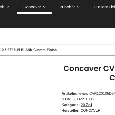
els
Concaver
Zubehör
Custom Fin
10,5 ET15-45 BLANK Custom Finish
Concaver CVR
C
Artikelnummer:
CVR120105D5
GTIN:
5,90221E+12
Kategorie:
20 Zoll
Hersteller:
CONCAVER