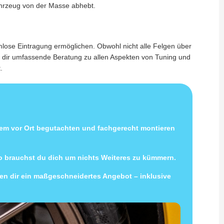
ahrzeug von der Masse abhebt.
lose Eintragung ermöglichen. Obwohl nicht alle Felgen über
n dir umfassende Beratung zu allen Aspekten von Tuning und
.
uem vor Ort begutachten und fachgerecht montieren
so brauchst du dich um nichts Weiteres zu kümmern.
llen dir ein maßgeschneidertes Angebot – inklusive