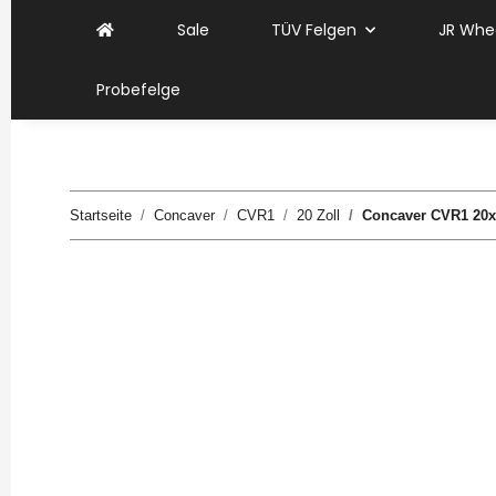
Sale
TÜV Felgen
JR Whe
Probefelge
Startseite
Concaver
CVR1
20 Zoll
Concaver CVR1 20x