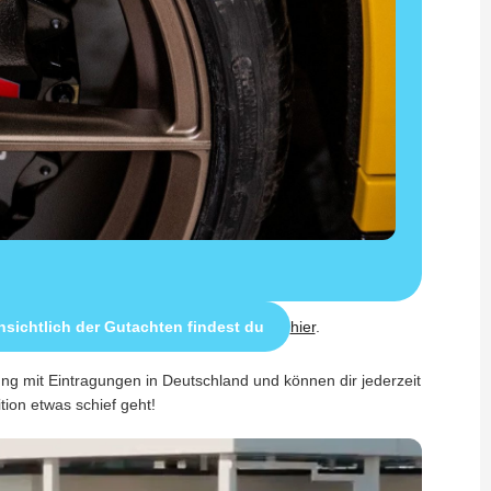
sichtlich der Gutachten findest du
hier
.
ung mit Eintragungen in Deutschland und können dir jederzeit
ition etwas schief geht!