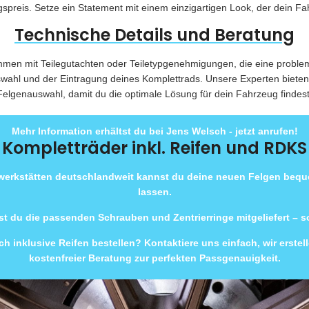
spreis. Setze ein Statement mit einem einzigartigen Look, der dein F
Technische Details und Beratung
men mit Teilegutachten oder Teiletypgenehmigungen, die eine problem
uswahl und der Eintragung deines Komplettrads. Unsere Experten biete
Felgenauswahl, damit du die optimale Lösung für dein Fahrzeug findest
Mehr Information erhältst du bei Jens Welsch - jetzt anrufen!
Kompletträder inkl. Reifen und RDKS
rwerkstätten deutschlandweit kannst du deine neuen Felgen beq
lassen.
t du die passenden Schrauben und Zentrierringe mitgeliefert – 
h inklusive Reifen bestellen? Kontaktiere uns einfach, wir erste
kostenfreier Beratung zur perfekten Passgenauigkeit.