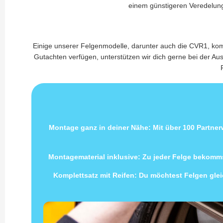
einem günstigeren Veredelung
Einige unserer Felgenmodelle, darunter auch die CVR1, kom
Gutachten verfügen, unterstützen wir dich gerne bei der A
Montage ganz in deiner Nähe: Mit über 100 Partne
Montagematerial inklusive: Zu jeder Felge bekomms
Komplettsatz mit Reifen: Du möchtest Felgen gleic