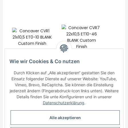
Concaver CVR1
Concaver CVR7
JR Wh
Wie wir Cookies & Co nutzen
21x10,5 ET0-10 BLANK
22x10,5 ET10-46
20x10,5
Custom Finish
725,00 €
*
BLANK Custom
825,00 €
*
BLAN
460
Durch Klicken auf „Alle akzeptieren“ gestatten Sie den
Einsatz folgender Dienste auf unserer Website: YouTube,
Finish
F
Vimeo, Brevo, ReCaptcha. Sie können die Einstellung
jederzeit ändern (Fingerabdruck-Icon links unten). Weitere
Details finden Sie unte
Konfigurieren
und in unserer
Datenschutzerklärung
.
Alle akzeptieren
Informationen