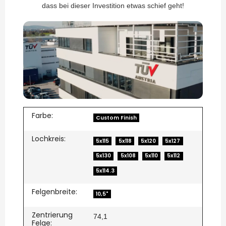
dass bei dieser Investition etwas schief geht!
Farbe:
Custom Finish
Lochkreis:
5x115
5x118
5x120
5x127
5x130
5x108
5x110
5x112
5x114.3
Felgenbreite:
10,5"
Zentrierung
74,1
Felge: