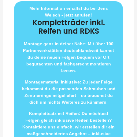
Mehr Information erhältst du bei Jens
Welsch - jetzt anrufen!
Kompletträder inkl.
Reifen und RDKS
Montage ganz in deiner Nähe: Mit über 100
Partnerwerkstätten deutschlandweit kannst
du deine neuen Felgen bequem vor Ort
begutachten und fachgerecht montieren
lassen.
Montagematerial inklusive: Zu jeder Felge
bekommst du die passenden Schrauben und
Zentrierringe mitgeliefert – so brauchst du
dich um nichts Weiteres zu kümmern.
Komplettsatz mit Reifen: Du möchtest
Felgen gleich inklusive Reifen bestellen?
Kontaktiere uns einfach, wir erstellen dir ein
maßgeschneidertes Angebot – inklusive