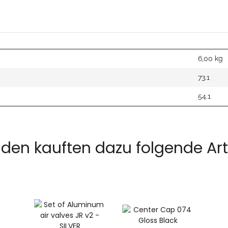
6,00
kg
73.1
54.1
den kauften dazu folgende Arti