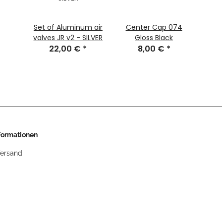
Set of Aluminum air
Center Cap 074
valves JR v2 - SILVER
Gloss Black
22,00 €
*
8,00 €
*
nformationen
Versand