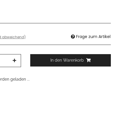
Frage zum Artikel
nd abweichend)
In den Warenkorb
den geladen ...