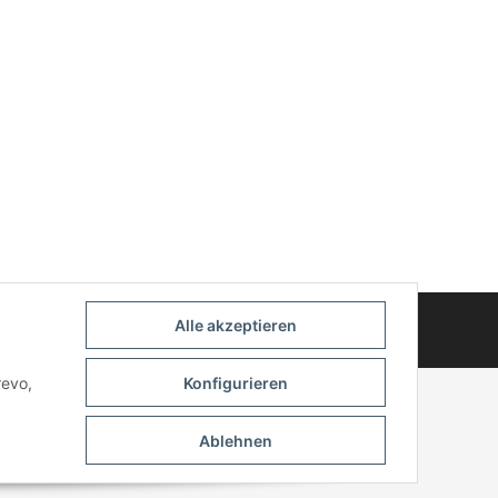
© 2025 myWheelz - Alle Rechte vorbehalten.
Alle akzeptieren
Handmade with Passion
revo,
Konfigurieren
Ablehnen