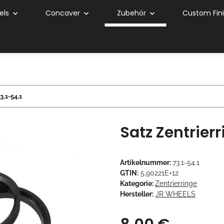
els
Concaver
Zubehör
Custom Fin
3,1-54,1
Satz Zentrierr
Artikelnummer:
73.1-54.1
GTIN:
5,90221E+12
Kategorie:
Zentrierringe
Hersteller:
JR WHEELS