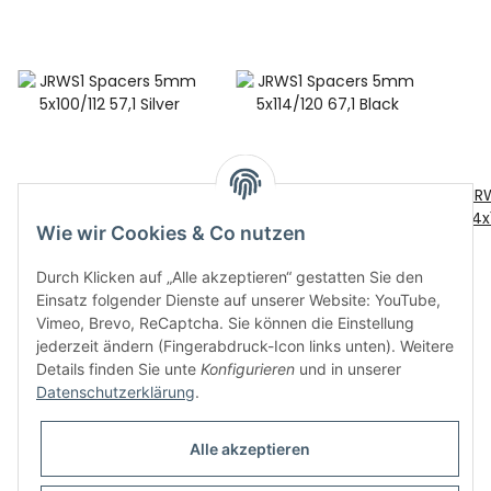
JRWS1 Spacers 5mm
JRWS1 Spacers 5mm
JR
5x100/112 57,1 Silver
5x114/120 67,1 Black
4x
Wie wir Cookies & Co nutzen
35,00 €
*
35,00 €
*
Durch Klicken auf „Alle akzeptieren“ gestatten Sie den
Einsatz folgender Dienste auf unserer Website: YouTube,
Vimeo, Brevo, ReCaptcha. Sie können die Einstellung
jederzeit ändern (Fingerabdruck-Icon links unten). Weitere
Details finden Sie unte
Konfigurieren
und in unserer
Datenschutzerklärung
.
Informationen
Alle akzeptieren