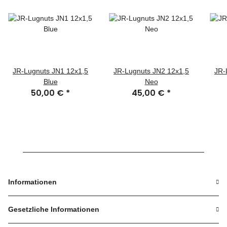
JR-Lugnuts JN1 12x1,5
JR-Lugnuts JN2 12x1,5
JR-
Blue
Neo
50,00 €
*
45,00 €
*
Informationen
Gesetzliche Informationen