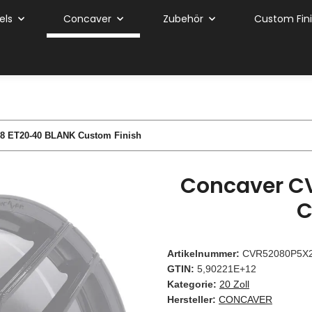
els
Concaver
Zubehör
Custom Fin
8 ET20-40 BLANK Custom Finish
Concaver C
C
Artikelnummer:
CVR52080P5X
GTIN:
5,90221E+12
Kategorie:
20 Zoll
Hersteller:
CONCAVER