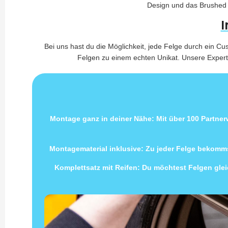
Design und das Brushed E
I
Bei uns hast du die Möglichkeit, jede Felge durch ein C
Felgen zu einem echten Unikat. Unsere Experte
Montage ganz in deiner Nähe: Mit über 100 Partne
Montagematerial inklusive: Zu jeder Felge bekomms
Komplettsatz mit Reifen: Du möchtest Felgen gleic