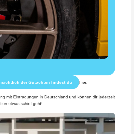
sichtlich der Gutachten findest du
hier
.
ung mit Eintragungen in Deutschland und können dir jederzeit
ition etwas schief geht!