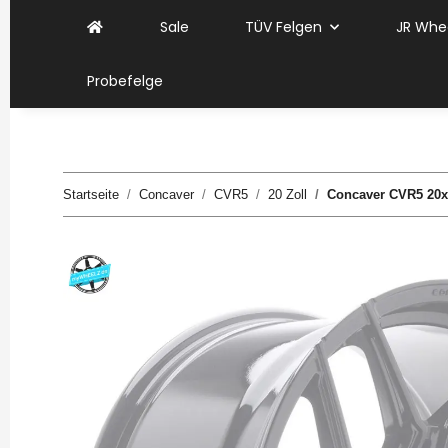
Sale
TÜV Felgen
JR Whe
Probefelge
Startseite
Concaver
CVR5
20 Zoll
Concaver CVR5 20x