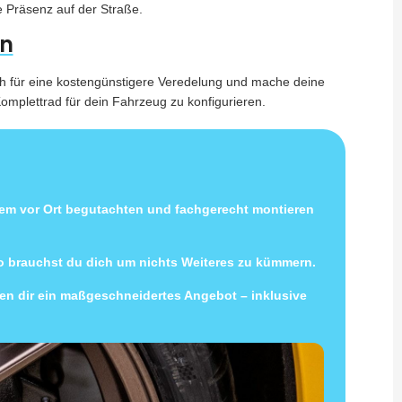
e Präsenz auf der Straße.
en
ish für eine kostengünstigere Veredelung und mache deine
omplettrad für dein Fahrzeug zu konfigurieren.
uem vor Ort begutachten und fachgerecht montieren
so brauchst du dich um nichts Weiteres zu kümmern.
llen dir ein maßgeschneidertes Angebot – inklusive