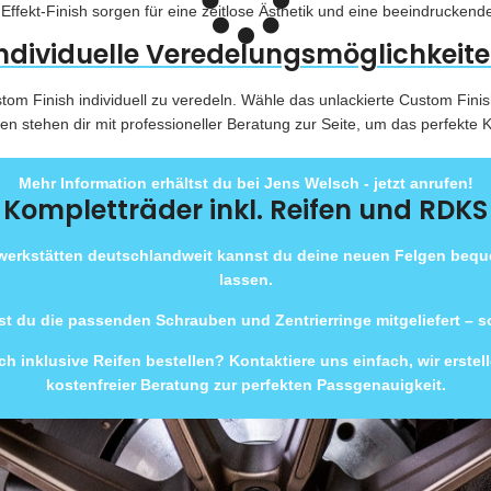
ffekt-Finish sorgen für eine zeitlose Ästhetik und eine beeindruckend
ndividuelle Veredelungsmöglichkeit
ustom Finish individuell zu veredeln. Wähle das unlackierte Custom Fin
n stehen dir mit professioneller Beratung zur Seite, um das perfekte K
Mehr Information erhältst du bei Jens Welsch - jetzt anrufen!
Kompletträder inkl. Reifen und RDKS
rwerkstätten deutschlandweit kannst du deine neuen Felgen beq
lassen.
t du die passenden Schrauben und Zentrierringe mitgeliefert – 
h inklusive Reifen bestellen? Kontaktiere uns einfach, wir erste
kostenfreier Beratung zur perfekten Passgenauigkeit.