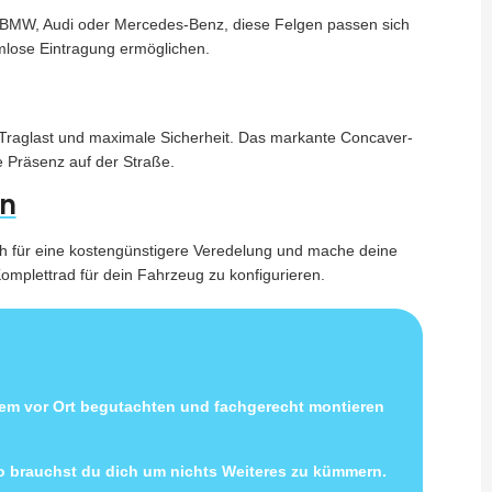
für BMW, Audi oder Mercedes-Benz, diese Felgen passen sich
mlose Eintragung ermöglichen.
 Traglast und maximale Sicherheit. Das markante Concaver-
e Präsenz auf der Straße.
en
ish für eine kostengünstigere Veredelung und mache deine
omplettrad für dein Fahrzeug zu konfigurieren.
uem vor Ort begutachten und fachgerecht montieren
so brauchst du dich um nichts Weiteres zu kümmern.