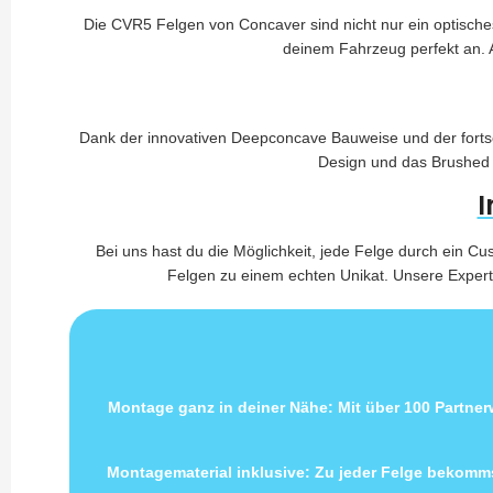
Die CVR5 Felgen von Concaver sind nicht nur ein optisches
deinem Fahrzeug perfekt an. 
Dank der innovativen Deepconcave Bauweise und der fortsc
Design und das Brushed E
I
Bei uns hast du die Möglichkeit, jede Felge durch ein C
Felgen zu einem echten Unikat. Unsere Experte
Montage ganz in deiner Nähe: Mit über 100 Partne
Montagematerial inklusive: Zu jeder Felge bekomms