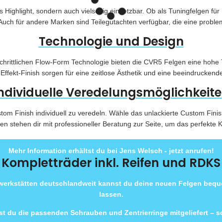
 Highlight, sondern auch vielseitig einsetzbar. Ob als Tuningfelgen 
Auch für andere Marken sind Teilegutachten verfügbar, die eine proble
Technologie und Design
hrittlichen Flow-Form Technologie bieten die CVR5 Felgen eine hohe
ffekt-Finish sorgen für eine zeitlose Ästhetik und eine beeindruckend
ndividuelle Veredelungsmöglichkeit
ustom Finish individuell zu veredeln. Wähle das unlackierte Custom Fin
n stehen dir mit professioneller Beratung zur Seite, um das perfekte K
Mehr Information erhältst du bei Jens Welsch - jetzt anrufen!
Kompletträder inkl. Reifen und RDKS
rwerkstätten deutschlandweit kannst du deine neuen Felgen beq
lassen.
t du die passenden Schrauben und Zentrierringe mitgeliefert – 