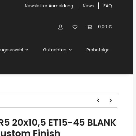
Newsletter Anmeldung
News
FAQ
0,00 €
eugauswahl
Gutachten
Probefelge
5 20x10,5 ET15-45 BLANK
ustom Finish