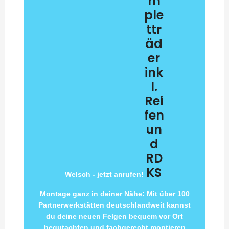
m
ple
ttr
äd
er
ink
l.
Rei
fen
un
d
RD
KS
Welsch - jetzt anrufen!
Montage ganz in deiner Nähe: Mit über 100
Partnerwerkstätten deutschlandweit kannst
du deine neuen Felgen bequem vor Ort
begutachten und fachgerecht montieren