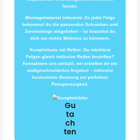
lassen.
Montagematerial inklusive: Zu jeder Felge
bekommst du die passenden Schrauben und
Zentrierringe mitgeliefert – so brauchst du
dich um nichts Weiteres zu kümmern.
Komplettsatz mit Reifen: Du möchtest
Felgen gleich inklusive Reifen bestellen?
Kontaktiere uns einfach, wir erstellen dir ein
maßgeschneidertes Angebot – inklusive
kostenfreier Beratung zur perfekten
Passgenauigkeit.
Gu
ta
ch
ten