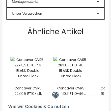
Montagematerial
Unser Versprechen
Ähnliche Artikel
Concaver CVR5
Concaver CVR5
Conca
22x10,5 ET10-46
21x10,5 ET10-46
19x10
BLANK Double
825,00 €
*
BLANK Double
725,00 €
*
BLAN
550
Tinted Black
Tinted Black
Tint
Wie wir Cookies & Co nutzen