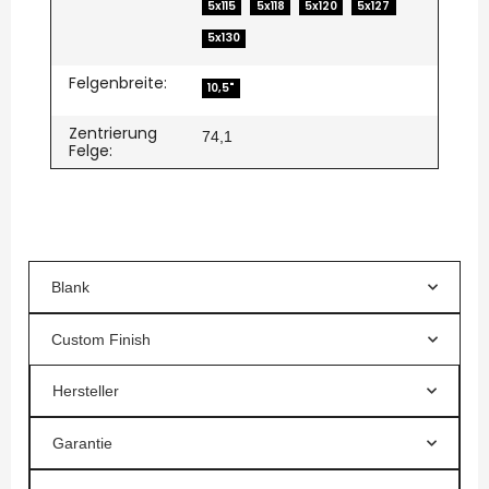
5x115
5x118
5x120
5x127
5x130
Felgenbreite:
10,5"
Zentrierung
74,1
Felge:
Blank
Custom Finish
Hersteller
Garantie