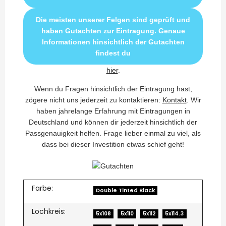
Die meisten unserer Felgen sind geprüft und
haben Gutachten zur Eintragung. Genaue
Informationen hinsichtlich der Gutachten
findest du
hier
.
Wenn du Fragen hinsichtlich der Eintragung hast,
zögere nicht uns jederzeit zu kontaktieren:
Kontakt
. Wir
haben jahrelange Erfahrung mit Eintragungen in
Deutschland und können dir jederzeit hinsichtlich der
Passgenauigkeit helfen. Frage lieber einmal zu viel, als
dass bei dieser Investition etwas schief geht!
Farbe:
Double Tinted Black
Lochkreis:
5x108
5x110
5x112
5x114.3