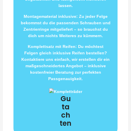
lassen.
Montagematerial inklusive: Zu jeder Felge
bekommst du die passenden Schrauben und
Zentrierringe mitgeliefert – so brauchst du
dich um nichts Weiteres zu kümmern.
Komplettsatz mit Reifen: Du möchtest
Felgen gleich inklusive Reifen bestellen?
Kontaktiere uns einfach, wir erstellen dir ein
maßgeschneidertes Angebot – inklusive
kostenfreier Beratung zur perfekten
Passgenauigkeit.
Gu
ta
ch
ten