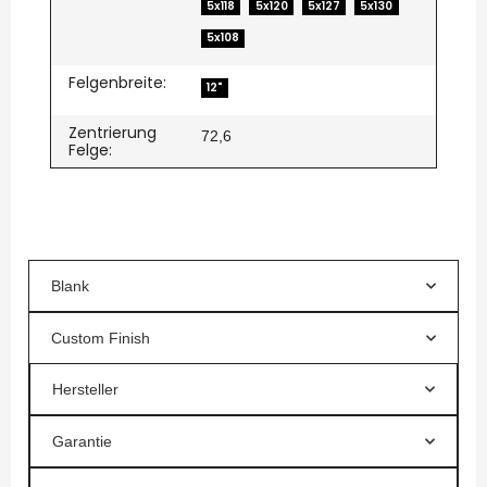
5x118
5x120
5x127
5x130
5x108
Felgenbreite:
12"
Zentrierung
72,6
Felge:
Blank
Custom Finish
Hersteller
Garantie