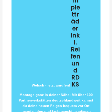
m
ple
ttr
äd
er
ink
l.
Rei
fen
un
d
RD
KS
Welsch - jetzt anrufen!
Montage ganz in deiner Nähe: Mit über 100
Partnerwerkstätten deutschlandweit kannst
du deine neuen Felgen bequem vor Ort
begutachten und fachgerecht montieren