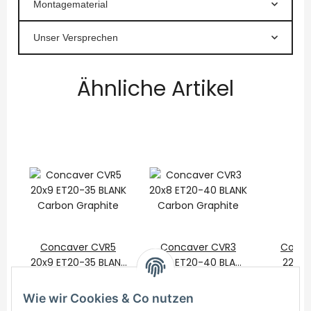
Montagematerial
Unser Versprechen
Ähnliche Artikel
Concaver CVR5
Concaver CVR3
Conca
20x9 ET20-35 BLANK
20x8 ET20-40 BLANK
22x9,
Carbon Graphite
575,00 €
*
Carbon Graphite
525,00 €
*
BLAN
775
Gr
Wie wir Cookies & Co nutzen