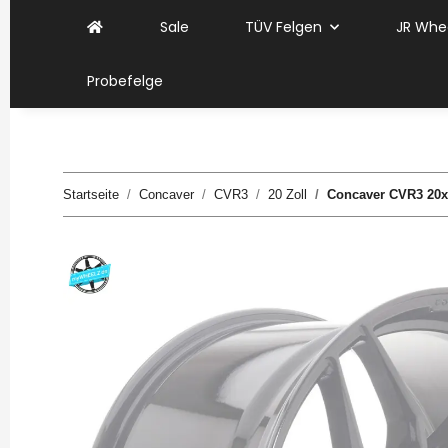
Sale
TÜV Felgen
JR Whe
Probefelge
Startseite
Concaver
CVR3
20 Zoll
Concaver CVR3 20x