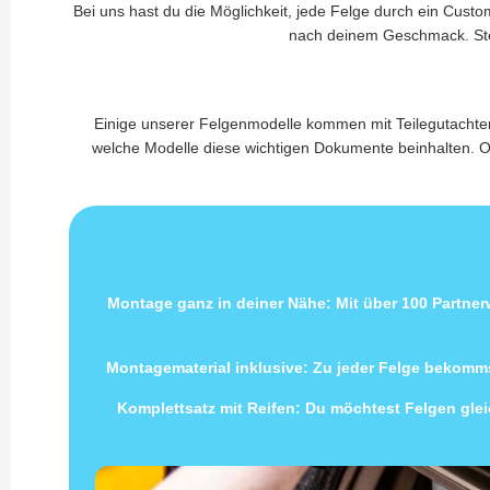
Bei uns hast du die Möglichkeit, jede Felge durch ein Custo
nach deinem Geschmack. Steig
Einige unserer Felgenmodelle kommen mit Teilegutachten
welche Modelle diese wichtigen Dokumente beinhalten. Ob
Montage ganz in deiner Nähe: Mit über 100 Partne
Montagematerial inklusive: Zu jeder Felge bekomms
Komplettsatz mit Reifen: Du möchtest Felgen gleic