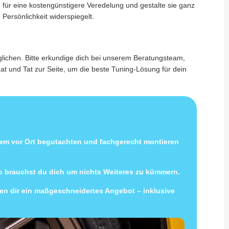
e für eine kostengünstigere Veredelung und gestalte sie ganz
Persönlichkeit widerspiegelt.
lichen. Bitte erkundige dich bei unserem Beratungsteam,
t und Tat zur Seite, um die beste Tuning-Lösung für dein
uem vor Ort begutachten und fachgerecht montieren
so brauchst du dich um nichts Weiteres zu kümmern.
llen dir ein maßgeschneidertes Angebot – inklusive