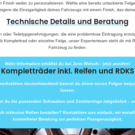
m Finish weiter zu personalisieren. Wähle eine bereits unlackierte Felg
ere die Einzigartigkeit deines Fahrzeugs mit einem Finish, das deine 
Technische Details und Beratung
 oder Teiletypgenehmigungen, die eine problemlose Eintragung ermög
 Komplettrad oder einzelne Felge, unser Expertenteam steht dir mit Ra
Fahrzeug zu finden.
Mehr Information erhältst du bei Jens Welsch - jetzt anrufen!
Kompletträder inkl. Reifen und RDKS
rwerkstätten deutschlandweit kannst du deine neuen Felgen beq
lassen.
t du die passenden Schrauben und Zentrierringe mitgeliefert – 
h inklusive Reifen bestellen? Kontaktiere uns einfach, wir erste
kostenfreier Beratung zur perfekten Passgenauigkeit.