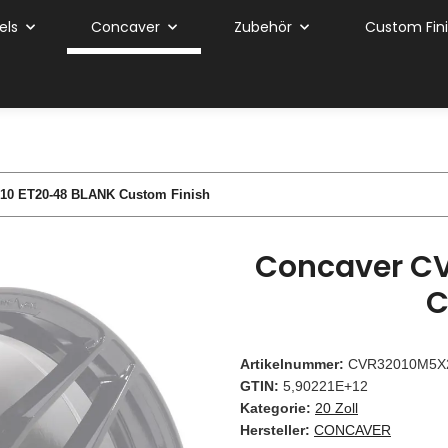
els
Concaver
Zubehör
Custom Fin
10 ET20-48 BLANK Custom Finish
Concaver CV
C
Artikelnummer:
CVR32010M5X
GTIN:
5,90221E+12
Kategorie:
20 Zoll
Hersteller:
CONCAVER