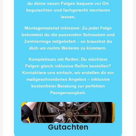
du deine neuen Felgen bequem vor Ort
begutachten und fachgerecht montieren
lassen.
Montagematerial inklusive: Zu jeder Felge
bekommst du die passenden Schrauben und
Zentrierringe mitgeliefert – so brauchst du
dich um nichts Weiteres zu kümmern.
Komplettsatz mit Reifen: Du möchtest
Felgen gleich inklusive Reifen bestellen?
Kontaktiere uns einfach, wir erstellen dir ein
maßgeschneidertes Angebot – inklusive
kostenfreier Beratung zur perfekten
Passgenauigkeit.
Gutachten