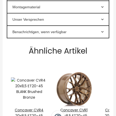
Montagematerial
Unser Versprechen
Benachrichtigen, wenn verfügbar
Ähnliche Artikel
Concaver CVR4
Concaver CVR1
Conca
20x8,5 ET20-45
19x8,5 ET20-45
20x8,