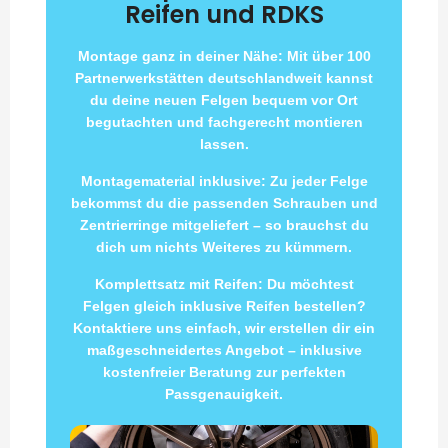
Reifen und RDKS
Montage ganz in deiner Nähe: Mit über 100
Partnerwerkstätten deutschlandweit kannst
du deine neuen Felgen bequem vor Ort
begutachten und fachgerecht montieren
lassen.
Montagematerial inklusive: Zu jeder Felge
bekommst du die passenden Schrauben und
Zentrierringe mitgeliefert – so brauchst du
dich um nichts Weiteres zu kümmern.
Komplettsatz mit Reifen: Du möchtest
Felgen gleich inklusive Reifen bestellen?
Kontaktiere uns einfach, wir erstellen dir ein
maßgeschneidertes Angebot – inklusive
kostenfreier Beratung zur perfekten
Passgenauigkeit.