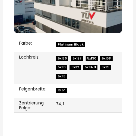
Farbe:
Platinum Black
Lochkreis:
5x120
5x127
5x130
5x108
5x110
5x112
5x114.3
5x115
5x118
Felgenbreite:
10,5"
Zentrierung
74,1
Felge: