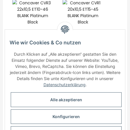
Concaver CVR3
Concaver CVR1
Conca
Wie wir Cookies & Co nutzen
22x10,5 ET10-46
20x10,5 ET15-45
23x10
BLANK Platinum
825,00 €
*
BLANK Platinum
650,00 €
*
BLANK
925
Durch Klicken auf „Alle akzeptieren“ gestatten Sie den
Black
Black
B
Einsatz folgender Dienste auf unserer Website: YouTube,
Vimeo, Brevo, ReCaptcha. Sie können die Einstellung
jederzeit ändern (Fingerabdruck-Icon links unten). Weitere
Details finden Sie unte
Konfigurieren
und in unserer
Datenschutzerklärung
.
Informationen
Alle akzeptieren
Gesetzliche Informationen
Konfigurieren
* Alle Preise inkl. gesetzlicher USt., zzgl.
Versand