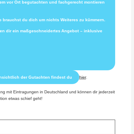
uem vor Ort begutachten und fachgerecht montieren
so brauchst du dich um nichts Weiteres zu kümmern.
llen dir ein maßgeschneidertes Angebot – inklusive
sichtlich der Gutachten findest du
hier
.
ung mit Eintragungen in Deutschland und können dir jederzeit
ition etwas schief geht!