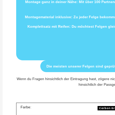
Montage ganz in deiner Nähe: Mit über 100 Partne
Montagematerial inklusive: Zu jeder Felge bekomms
Komplettsatz mit Reifen: Du möchtest Felgen gleic
Die meisten unserer Felgen sind geprü
Wenn du Fragen hinsichtlich der Eintragung hast, zögere nic
hinsichtlich der Passge
Farbe:
Carbon Gr