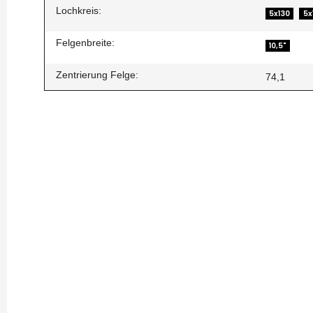
Lochkreis:
5x130
5x
Felgenbreite:
10,5"
Zentrierung Felge:
74,1
„Blank“-Version
Flexibilität:
Die Felgen können an verschiedene Fahrze
Hohe Verfügbarkeit:
Dank der Blank-Versionen können wi