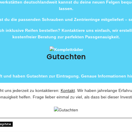
rwerkstätten deutschlandweit kannst du deine neuen Felgen beq
lassen.
t du die passenden Schrauben und Zentrierringe mitgeliefert – 
h inklusive Reifen bestellen? Kontaktiere uns einfach, wir erste
kostenfreier Beratung zur perfekten Passgenauigkeit.
Gutachten
ft und haben Gutachten zur Eintragung. Genaue Informationen hin
ht uns jederzeit zu kontaktieren:
Kontakt
. Wir haben jahrelange Erfahr
nauigkeit helfen. Frage lieber einmal zu viel, als dass bei dieser Invest
aphite