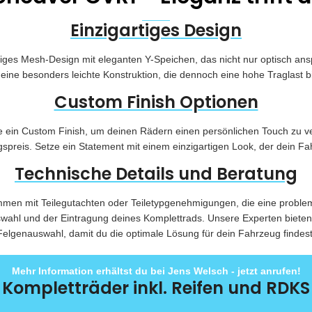
Einzigartiges Design
iges Mesh-Design mit eleganten Y-Speichen, das nicht nur optisch ans
eine besonders leichte Konstruktion, die dennoch eine hohe Traglast b
Custom Finish Optionen
in Custom Finish, um deinen Rädern einen persönlichen Touch zu verlei
spreis. Setze ein Statement mit einem einzigartigen Look, der dein F
Technische Details und Beratung
men mit Teilegutachten oder Teiletypgenehmigungen, die eine problem
uswahl und der Eintragung deines Komplettrads. Unsere Experten biete
Felgenauswahl, damit du die optimale Lösung für dein Fahrzeug findest
Mehr Information erhältst du bei Jens Welsch - jetzt anrufen!
Kompletträder inkl. Reifen und RDKS