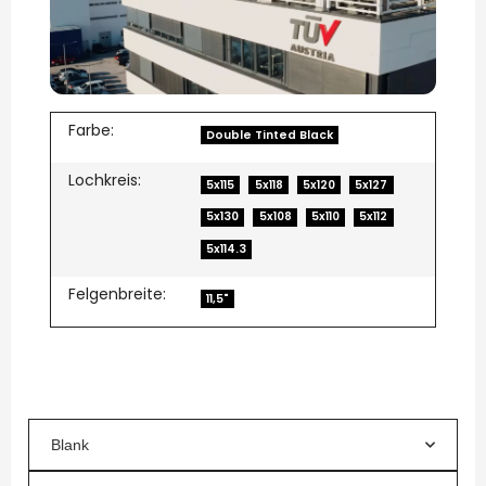
Farbe:
Double Tinted Black
Lochkreis:
5x115
5x118
5x120
5x127
5x130
5x108
5x110
5x112
5x114.3
Felgenbreite:
11,5"
Blank