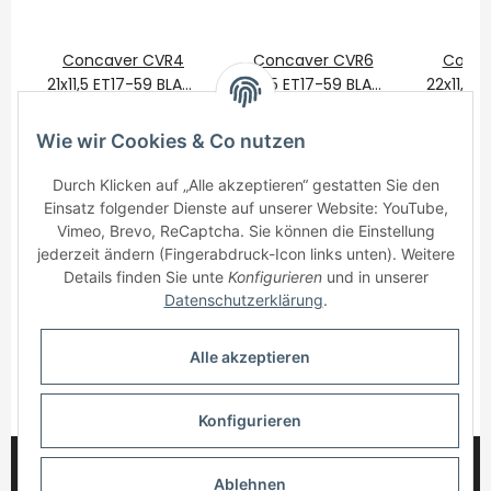
Concaver CVR4
Concaver CVR6
Conca
21x11,5 ET17-59 BLANK
21x11,5 ET17-59 BLANK
22x11,5 
Double Tinted Black
775,00 €
*
Double Tinted Black
775,00 €
*
Double T
875
Wie wir Cookies & Co nutzen
Durch Klicken auf „Alle akzeptieren“ gestatten Sie den
Einsatz folgender Dienste auf unserer Website: YouTube,
Vimeo, Brevo, ReCaptcha. Sie können die Einstellung
jederzeit ändern (Fingerabdruck-Icon links unten). Weitere
Details finden Sie unte
Konfigurieren
und in unserer
Informationen
Datenschutzerklärung
.
Gesetzliche Informationen
Alle akzeptieren
* Alle Preise inkl. gesetzlicher USt., zzgl.
Versand
Konfigurieren
© 2025 myWheelz - Alle Rechte vorbehalten.
Ablehnen
Handmade with Passion