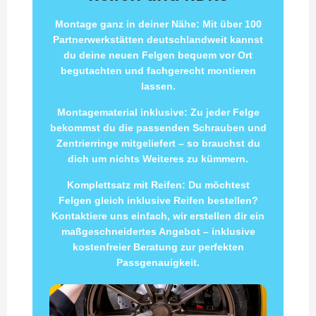
Montage ganz in deiner Nähe: Mit über 100
Partnerwerkstätten deutschlandweit kannst
du deine neuen Felgen bequem vor Ort
begutachten und fachgerecht montieren
lassen.
Montagematerial inklusive: Zu jeder Felge
bekommst du die passenden Schrauben und
Zentrierringe mitgeliefert – so brauchst du
dich um nichts Weiteres zu kümmern.
Komplettsatz mit Reifen: Du möchtest
Felgen gleich inklusive Reifen bestellen?
Kontaktiere uns einfach, wir erstellen dir ein
maßgeschneidertes Angebot – inklusive
kostenfreier Beratung zur perfekten
Passgenauigkeit.