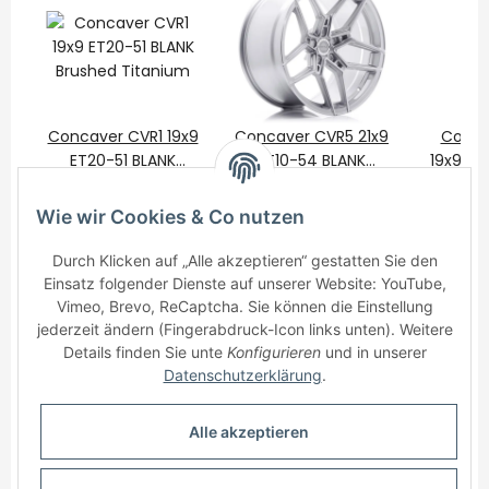
Concaver CVR1 19x9
Concaver CVR5 21x9
Conca
ET20-51 BLANK
ET10-54 BLANK
19x9 ET
Brushed Titanium
475,00 €
*
Brushed Titanium
650,00 €
*
Brushe
475
Wie wir Cookies & Co nutzen
Durch Klicken auf „Alle akzeptieren“ gestatten Sie den
Einsatz folgender Dienste auf unserer Website: YouTube,
Vimeo, Brevo, ReCaptcha. Sie können die Einstellung
jederzeit ändern (Fingerabdruck-Icon links unten). Weitere
Details finden Sie unte
Konfigurieren
und in unserer
Informationen
Datenschutzerklärung
.
Gesetzliche Informationen
Alle akzeptieren
* Alle Preise inkl. gesetzlicher USt., zzgl.
Versand