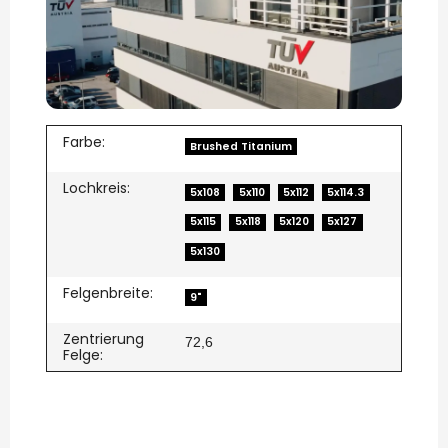
Farbe:
Brushed Titanium
Lochkreis:
5x108
5x110
5x112
5x114.3
5x115
5x118
5x120
5x127
5x130
Felgenbreite:
9"
Zentrierung
72,6
Felge: