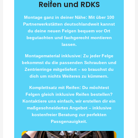
Reifen und RDKS
Montage ganz in deiner Nähe: Mit über 100
Partnerwerkstätten deutschlandweit kannst
du deine neuen Felgen bequem vor Ort
begutachten und fachgerecht montieren
lassen.
Montagematerial inklusive: Zu jeder Felge
bekommst du die passenden Schrauben und
Zentrierringe mitgeliefert – so brauchst du
dich um nichts Weiteres zu kümmern.
Komplettsatz mit Reifen: Du möchtest
Felgen gleich inklusive Reifen bestellen?
Kontaktiere uns einfach, wir erstellen dir ein
maßgeschneidertes Angebot – inklusive
kostenfreier Beratung zur perfekten
Passgenauigkeit.