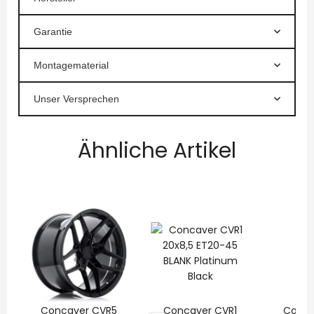
Garantie
Montagematerial
Unser Versprechen
Ähnliche Artikel
Concaver CVR5
Concaver CVR1
Conca