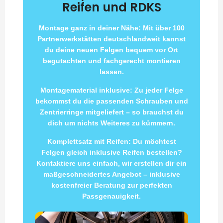
Reifen und RDKS
Montage ganz in deiner Nähe: Mit über 100
Partnerwerkstätten deutschlandweit kannst
du deine neuen Felgen bequem vor Ort
begutachten und fachgerecht montieren
lassen.
Montagematerial inklusive: Zu jeder Felge
bekommst du die passenden Schrauben und
Zentrierringe mitgeliefert – so brauchst du
dich um nichts Weiteres zu kümmern.
Komplettsatz mit Reifen: Du möchtest
Felgen gleich inklusive Reifen bestellen?
Kontaktiere uns einfach, wir erstellen dir ein
maßgeschneidertes Angebot – inklusive
kostenfreier Beratung zur perfekten
Passgenauigkeit.