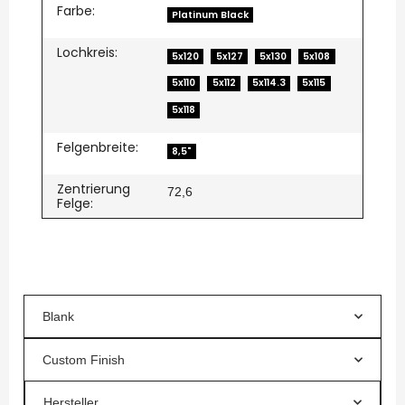
Farbe:
Platinum Black
Lochkreis:
5x120
5x127
5x130
5x108
5x110
5x112
5x114.3
5x115
5x118
Felgenbreite:
8,5"
Zentrierung
72,6
Felge:
Blank
Custom Finish
Hersteller