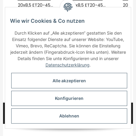
20x8,5 ET20-45
20x8,5 ET20-45
20x8,
BLANK Platinum
550,00 €
*
BLANK Platinum
550,00 €
*
BLANK
550
Black
Black
B
Wie wir Cookies & Co nutzen
Durch Klicken auf „Alle akzeptieren“ gestatten Sie den
Einsatz folgender Dienste auf unserer Website: YouTube,
Vimeo, Brevo, ReCaptcha. Sie können die Einstellung
jederzeit ändern (Fingerabdruck-Icon links unten). Weitere
Details finden Sie unte
Konfigurieren
und in unserer
Informationen
Datenschutzerklärung
.
Gesetzliche Informationen
Alle akzeptieren
* Alle Preise inkl. gesetzlicher USt., zzgl.
Versand
Konfigurieren
© 2025 myWheelz - Alle Rechte vorbehalten.
Ablehnen
Handmade with Passion