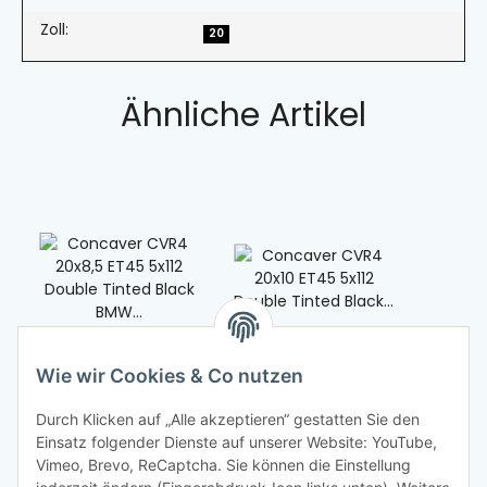
Zoll:
20
Ähnliche Artikel
Concaver CVR4
Concaver CVR4
Conc
Wie wir Cookies & Co nutzen
20x8,5 ET45 5x112
20x10 ET45 5x112
20x8,
Double Tinted Black
550,00 €
*
Double Tinted Black
625,00 €
*
Double
55
Durch Klicken auf „Alle akzeptieren“ gestatten Sie den
BMW MINI FMX
MERCEDES C-Klasse
AUDI Q
Einsatz folgender Dienste auf unserer Website: YouTube,
204,204 AMG,204
50 TFSI 
Vimeo, Brevo, ReCaptcha. Sie können die Einstellung
K,204 K AMG
e-, / 