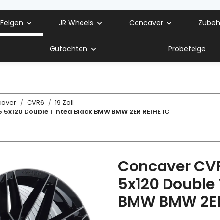
 Felgen
JR Wheels
Concaver
Zubeh
Gutachten
Probefelge
caver
CVR6
19 Zoll
 5x120 Double Tinted Black BMW BMW 2ER REIHE 1C
Concaver CVR
5x120 Double 
BMW BMW 2ER