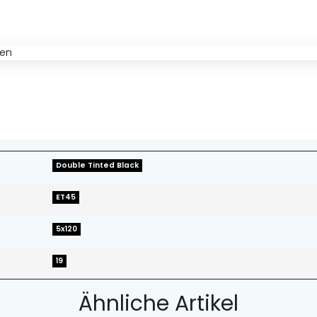
Double Tinted Black
ET45
5x120
19
Ähnliche Artikel