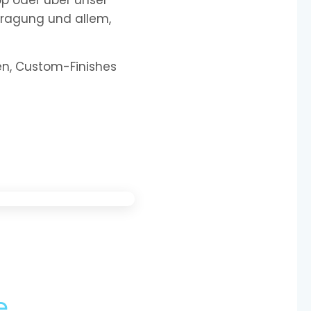
pp oder über unser
tragung und allem,
nen, Custom-Finishes
e