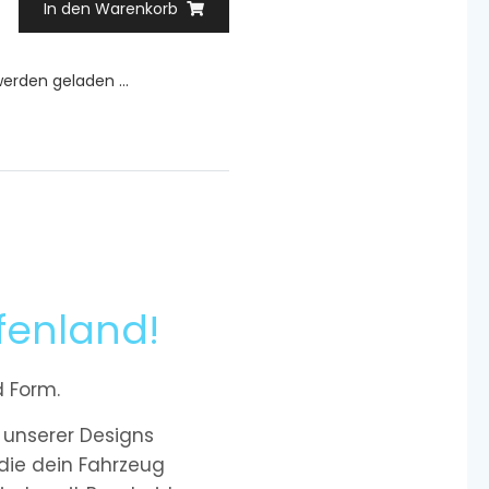
In den Warenkorb
rden geladen ...
fenland!
d Form.
 unserer Designs
 die dein Fahrzeug