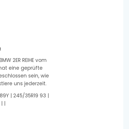
n
 BMW 2ER REIHE vom
hat eine geprüfte
schlossen sein, wie
iere uns jederzeit.
89Y | 245/35R19 93 |
| |