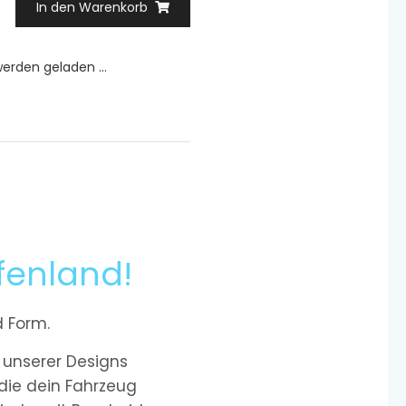
In den Warenkorb
rden geladen ...
fenland!
d Form.
 unserer Designs
 die dein Fahrzeug