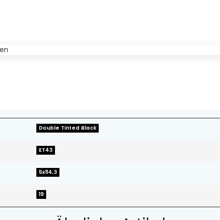
Double Tinted Black
ET43
5x114,3
19