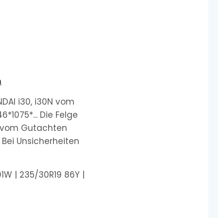
n
DAI i30, i30N vom
1075*... Die Felge
ch vom Gutachten
 Bei Unsicherheiten
1W | 235/30R19 86Y |