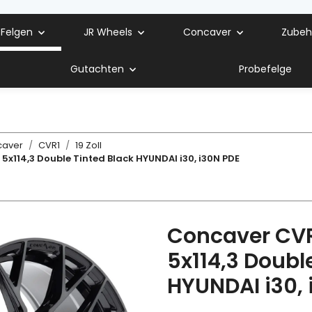
 Felgen
JR Wheels
Concaver
Zubeh
Gutachten
Probefelge
caver
CVR1
19 Zoll
5x114,3 Double Tinted Black HYUNDAI i30, i30N PDE
Concaver CVR
5x114,3 Doubl
HYUNDAI i30, 