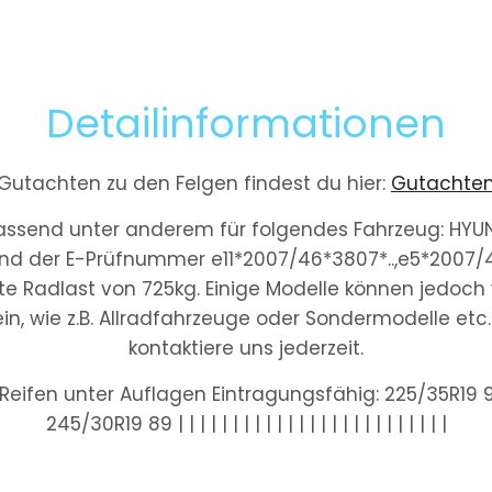
Detailinformationen
Gutachten zu den Felgen findest du hier:
Gutachte
passend unter anderem für folgendes Fahrzeug: HYUN
nd der E-Prüfnummer e11*2007/46*3807*..,e5*2007/46*
te Radlast von 725kg. Einige Modelle können jedo
n, wie z.B. Allradfahrzeuge oder Sondermodelle etc.
kontaktiere uns jederzeit.
Reifen unter Auflagen Eintragungsfähig: 225/35R19 9
245/30R19 89 | | | | | | | | | | | | | | | | | | | | | | | | |