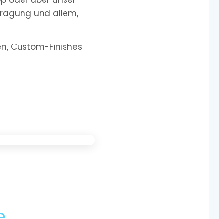
pp oder über unser
tragung und allem,
nen, Custom-Finishes
e