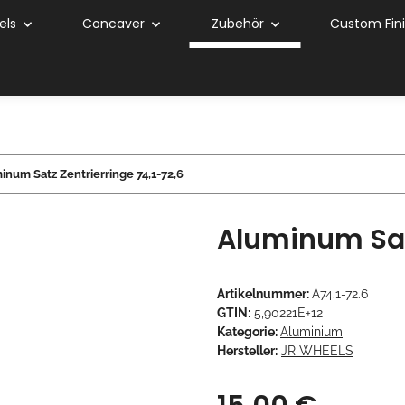
els
Concaver
Zubehör
Custom Fin
inum Satz Zentrierringe 74,1-72,6
Aluminum Satz
Artikelnummer:
A74.1-72.6
GTIN:
5,90221E+12
Kategorie:
Aluminium
Hersteller:
JR WHEELS