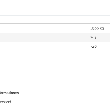
15,00
kg
74.1
72.6
nformationen
Versand