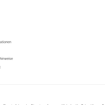
ationen
zhinweise
t