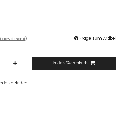
Frage zum Artikel
nd abweichend)
In den Warenkorb
den geladen ...