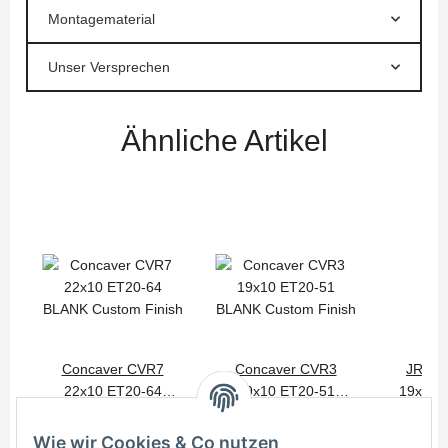
Montagematerial
Unser Versprechen
Ähnliche Artikel
Concaver CVR7
Concaver CVR3
JR Wh
22x10 ET20-64
19x10 ET20-51
19x10 
800,00 €
*
525,00 €
*
405
BLANK Custom Finish
BLANK Custom Finish
BLANK Cu
Wie wir Cookies & Co nutzen