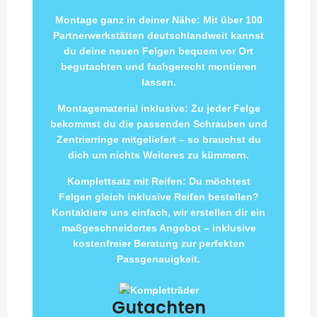
Montage ganz in deiner Nähe: Mit über 100
Partnerwerkstätten deutschlandweit kannst
du deine neuen Felgen bequem vor Ort
begutachten und fachgerecht montieren
lassen.
Montagematerial inklusive: Zu jeder Felge
bekommst du die passenden Schrauben und
Zentrierringe mitgeliefert – so brauchst du
dich um nichts Weiteres zu kümmern.
Komplettsatz mit Reifen: Du möchtest
Felgen gleich inklusive Reifen bestellen?
Kontaktiere uns einfach, wir erstellen dir ein
maßgeschneidertes Angebot – inklusive
kostenfreier Beratung zur perfekten
Passgenauigkeit.
Gutachten