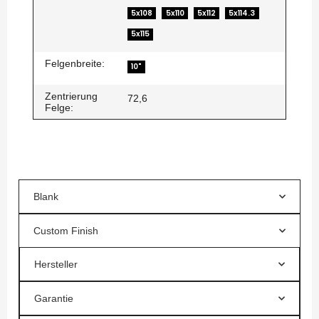
5x108
5x110
5x112
5x114.3
5x115
Felgenbreite:
10"
Zentrierung
72,6
Felge:
Blank
Custom Finish
Hersteller
Garantie