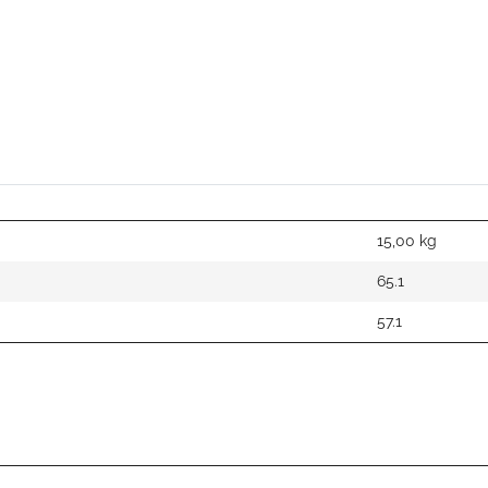
15,00
kg
65.1
57.1