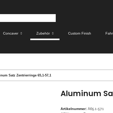
Concaver
Zubehör
Custom Finish
Fah
num Satz Zentrierringe 65,1-57,1
Aluminum Satz
Artikelnummer:
A65.1-57.1