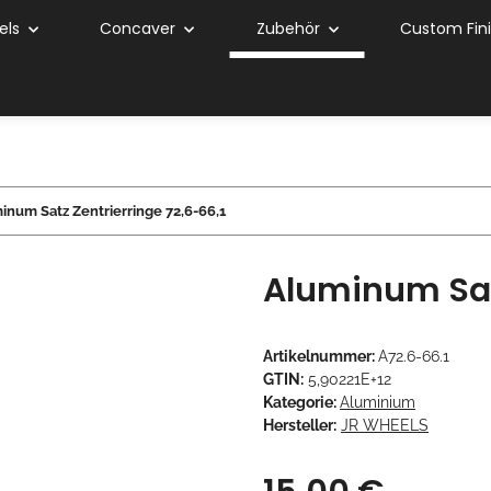
els
Concaver
Zubehör
Custom Fin
inum Satz Zentrierringe 72,6-66,1
Aluminum Satz
Artikelnummer:
A72.6-66.1
GTIN:
5,90221E+12
Kategorie:
Aluminium
Hersteller:
JR WHEELS