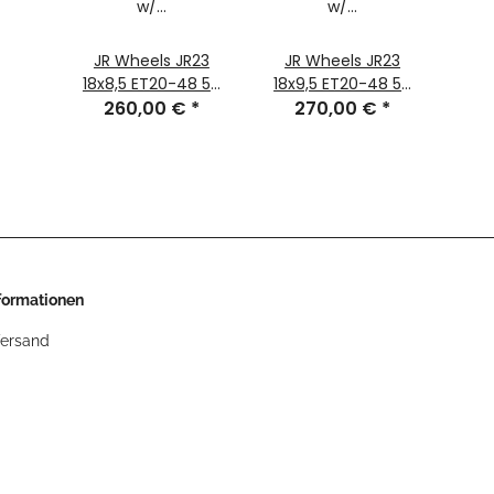
JR Wheels JR23
JR Wheels JR23
18x8,5 ET20-48 5H
18x9,5 ET20-48 5H
BLANK Hyper Gray
260,00 €
*
BLANK Hyper Gray
270,00 €
*
w/ Machined Lip
w/ Machined Lip
nformationen
Versand