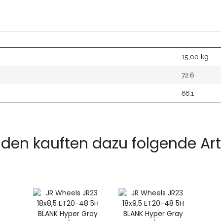
15,00
kg
72.6
66.1
den kauften dazu folgende Arti