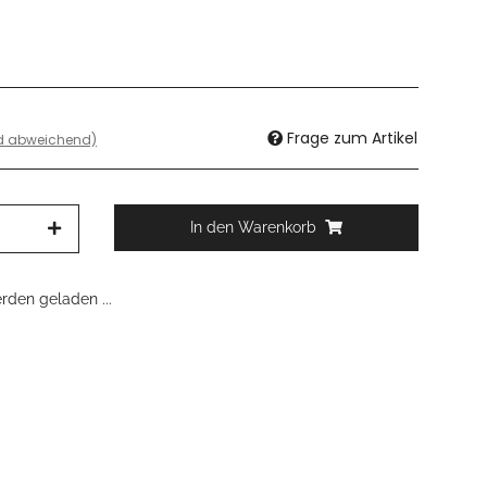
Frage zum Artikel
nd abweichend)
In den Warenkorb
den geladen ...