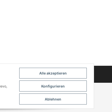
© 2025 myWheelz - Alle Rechte vorbehalten.
Alle akzeptieren
Handmade with Passion
revo,
Konfigurieren
Ablehnen