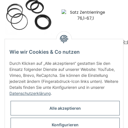
Satz Zentrierringe 69,1-
Satz Zentrierringe 76,1-
JR-
67,1
67,1
Wie wir Cookies & Co nutzen
8,00 €
*
8,00 €
*
Durch Klicken auf „Alle akzeptieren“ gestatten Sie den
Einsatz folgender Dienste auf unserer Website: YouTube,
Vimeo, Brevo, ReCaptcha. Sie können die Einstellung
jederzeit ändern (Fingerabdruck-Icon links unten). Weitere
Details finden Sie unte
Konfigurieren
und in unserer
Datenschutzerklärung
.
Informationen
Alle akzeptieren
Gesetzliche Informationen
Konfigurieren