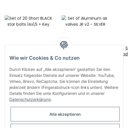
Set of 20 Short BLACK
Set of Aluminum air
S
star bolts 14x1,5 + Key
valves JR v2 - SILVER
Rad
Wie wir Cookies & Co nutzen
30,00 €
*
22,00 €
*
Durch Klicken auf „Alle akzeptieren“ gestatten Sie den
Einsatz folgender Dienste auf unserer Website: YouTube,
Vimeo, Brevo, ReCaptcha. Sie können die Einstellung
jederzeit ändern (Fingerabdruck-Icon links unten). Weitere
Details finden Sie unte
Konfigurieren
und in unserer
Datenschutzerklärung
.
Informationen
Alle akzeptieren
Gesetzliche Informationen