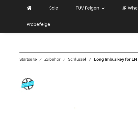
Sale
TÜV Felgen
JR Whe
Probefelge
Startseite
Zubehör
Schlüssel
Long Imbus key for LN 