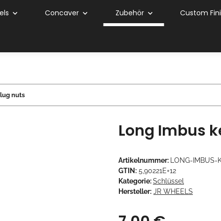
els
Concaver
Zubehör
Custom Fin
lug nuts
Long Imbus ke
Artikelnummer:
LONG-IMBUS-
GTIN:
5,90221E+12
Kategorie:
Schlüssel
Hersteller:
JR WHEELS