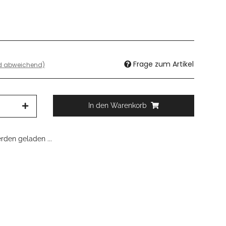
Frage zum Artikel
nd abweichend)
In den Warenkorb
den geladen ...