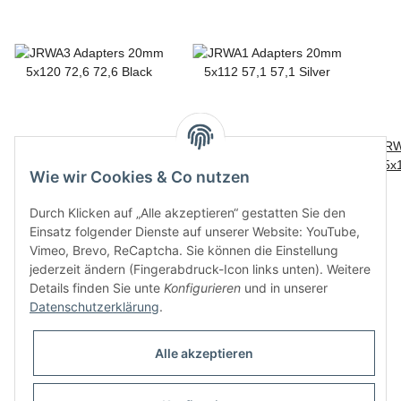
JRWA3 Adapters 20mm
JRWA1 Adapters 20mm
JRW
5x120 72,6 72,6 Black
5x112 57,1 57,1 Silver
5x1
Wie wir Cookies & Co nutzen
81,00 €
*
95,00 €
*
Durch Klicken auf „Alle akzeptieren“ gestatten Sie den
Einsatz folgender Dienste auf unserer Website: YouTube,
Vimeo, Brevo, ReCaptcha. Sie können die Einstellung
jederzeit ändern (Fingerabdruck-Icon links unten). Weitere
Details finden Sie unte
Konfigurieren
und in unserer
Datenschutzerklärung
.
Informationen
Alle akzeptieren
Gesetzliche Informationen