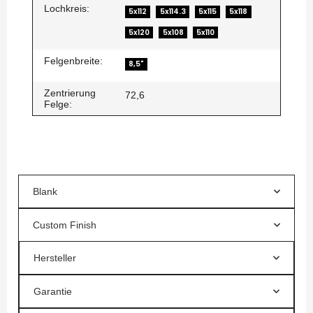
Lochkreis:
5x112
5x114.3
5x115
5x118
5x120
5x108
5x110
Felgenbreite:
8,5"
Zentrierung
72,6
Felge:
Blank
Custom Finish
Hersteller
Garantie