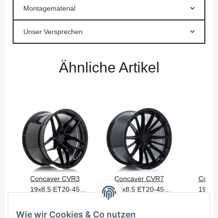
Montagematerial
Unser Versprechen
Ähnliche Artikel
Concaver CVR3
Concaver CVR7
Conca
19x8,5 ET20-45
19x8,5 ET20-45
19x8,
450,00 €
*
450,00 €
*
450
BLANK Platinum
BLANK Platinum
BLANK
Black
Black
Wie wir Cookies & Co nutzen