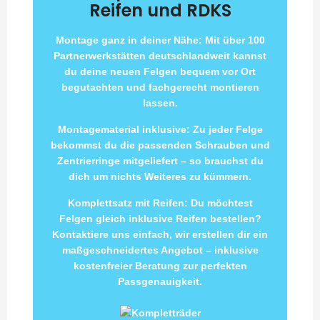
Reifen und RDKS
Montage ganz in deiner Nähe: Mit über 100
Partnerwerkstätten deutschlandweit kannst
du deine neuen Felgen bequem vor Ort
begutachten und fachgerecht montieren
lassen.
Montagematerial inklusive: Zu jeder Felge
bekommst du die passenden Schrauben und
Zentrierringe mitgeliefert – so brauchst du
dich um nichts Weiteres zu kümmern.
Komplettsatz mit Reifen: Du möchtest
Felgen gleich inklusive Reifen bestellen?
Kontaktiere uns einfach, wir erstellen dir ein
maßgeschneidertes Angebot – inklusive
kostenfreier Beratung zur perfekten
Passgenauigkeit.