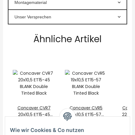
Montagematerial
Unser Versprechen
Ähnliche Artikel
Concaver CVR7
Concaver CVR5
Conca
20x10,5 ET15-45
19x10,5 ET15-57
22x10,
BLANK Double
650,00 €
*
BLANK Double
550,00 €
*
BLAN
825
Tinted Black
Tinted Black
Tint
Wie wir Cookies & Co nutzen