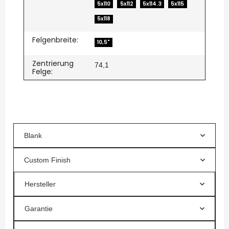
5x110
5x112
5x114.3
5x115
5x118
Felgenbreite:
10,5"
Zentrierung
74,1
Felge:
Blank
Custom Finish
Hersteller
Garantie