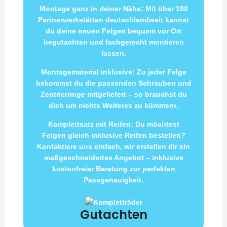
Montage ganz in deiner Nähe: Mit über 100
Partnerwerkstätten deutschlandweit kannst
du deine neuen Felgen bequem vor Ort
begutachten und fachgerecht montieren
lassen.
Montagematerial inklusive: Zu jeder Felge
bekommst du die passenden Schrauben und
Zentrierringe mitgeliefert – so brauchst du
dich um nichts Weiteres zu kümmern.
Komplettsatz mit Reifen: Du möchtest
Felgen gleich inklusive Reifen bestellen?
Kontaktiere uns einfach, wir erstellen dir ein
maßgeschneidertes Angebot – inklusive
kostenfreier Beratung zur perfekten
Passgenauigkeit.
Gutachten