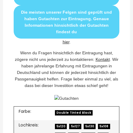
Die meisten unserer Felgen sind geprüft und
haben Gutachten zur Eintragung. Genaue
Informationen hinsichtlich der Gutachten
findest du
hier
.
Wenn du Fragen hinsichtlich der Eintragung hast,
zögere nicht uns jederzeit zu kontaktieren:
Kontakt
. Wir
haben jahrelange Erfahrung mit Eintragungen in
Deutschland und können dir jederzeit hinsichtlich der
Passgenauigkeit helfen. Frage lieber einmal zu viel, als
dass bei dieser Investition etwas schief geht!
Farbe:
Double Tinted Black
Lochkreis:
5x120
5x127
5x130
5x108