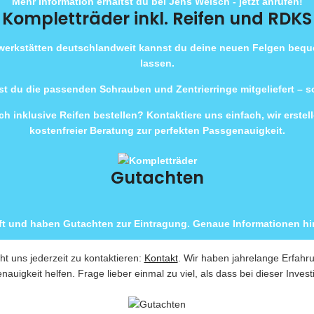
Mehr Information erhältst du bei Jens Welsch - jetzt anrufen!
Kompletträder inkl. Reifen und RDKS
rwerkstätten deutschlandweit kannst du deine neuen Felgen beq
lassen.
t du die passenden Schrauben und Zentrierringe mitgeliefert – 
h inklusive Reifen bestellen? Kontaktiere uns einfach, wir erste
kostenfreier Beratung zur perfekten Passgenauigkeit.
Gutachten
ft und haben Gutachten zur Eintragung. Genaue Informationen hin
ht uns jederzeit zu kontaktieren:
Kontakt
. Wir haben jahrelange Erfahr
nauigkeit helfen. Frage lieber einmal zu viel, als dass bei dieser Invest