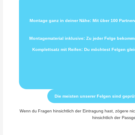
Montage ganz in deiner Nähe: Mit über 100 Partne
Montagematerial inklusive: Zu jeder Felge bekomms
Komplettsatz mit Reifen: Du möchtest Felgen gleic
Die meisten unserer Felgen sind geprü
Wenn du Fragen hinsichtlich der Eintragung hast, zögere nic
hinsichtlich der Passge