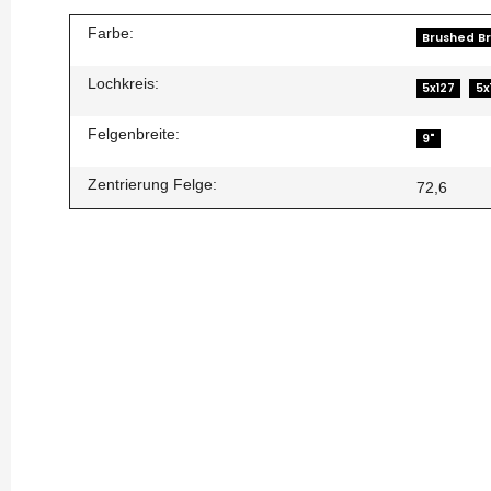
Farbe:
Brushed B
Lochkreis:
5x127
5x
Felgenbreite:
9"
Zentrierung Felge:
72,6
„Blank“-Version
Flexibilität:
Die Felgen können an verschiedene Fahrze
Hohe Verfügbarkeit:
Dank der Blank-Versionen können wi