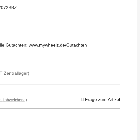
2072BBZ
 die Gutachten:
www.mywheelz.de/Gutachten
T Zentrallager)
Frage zum Artikel
and abweichend)