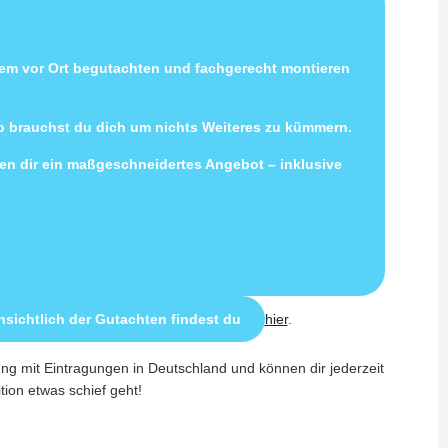
uem vor Ort begutachten und fachgerecht montieren
so brauchst du dich um nichts Weiteres zu kümmern.
llen dir ein maßgeschneidertes Angebot – inklusive
sichtlich der Gutachten findest du
hier
.
ung mit Eintragungen in Deutschland und können dir jederzeit
ition etwas schief geht!