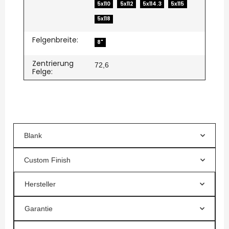
5x110
5x112
5x114.3
5x115
5x118
Felgenbreite:
8"
Zentrierung
72,6
Felge:
Blank
Custom Finish
Hersteller
Garantie