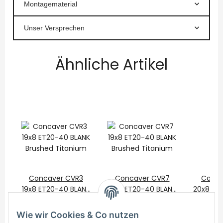
Montagematerial
Unser Versprechen
Ähnliche Artikel
Concaver CVR3
Concaver CVR7
Conca
19x8 ET20-40 BLANK
19x8 ET20-40 BLANK
20x8 ET
Brushed Titanium
425,00 €
*
Brushed Titanium
425,00 €
*
Brushe
525
Wie wir Cookies & Co nutzen