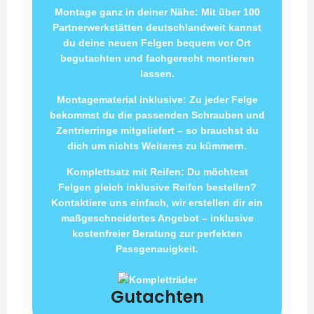
Montage ganz in deiner Nähe: Mit über 100
Partnerwerkstätten deutschlandweit kannst
du deine neuen Felgen bequem vor Ort
begutachten und fachgerecht montieren
lassen.
Montagematerial inklusive: Zu jeder Felge
bekommst du die passenden Schrauben und
Zentrierringe mitgeliefert – so brauchst du
dich um nichts Weiteres zu kümmern.
Komplettsatz mit Reifen: Du möchtest
Felgen gleich inklusive Reifen bestellen?
Kontaktiere uns einfach, wir erstellen dir ein
maßgeschneidertes Angebot – inklusive
kostenfreier Beratung zur perfekten
Passgenauigkeit.
Gutachten