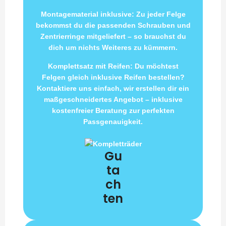
Montagematerial inklusive: Zu jeder Felge
bekommst du die passenden Schrauben und
Zentrierringe mitgeliefert – so brauchst du
dich um nichts Weiteres zu kümmern.
Komplettsatz mit Reifen: Du möchtest
Felgen gleich inklusive Reifen bestellen?
Kontaktiere uns einfach, wir erstellen dir ein
maßgeschneidertes Angebot – inklusive
kostenfreier Beratung zur perfekten
Passgenauigkeit.
Gu
ta
ch
ten