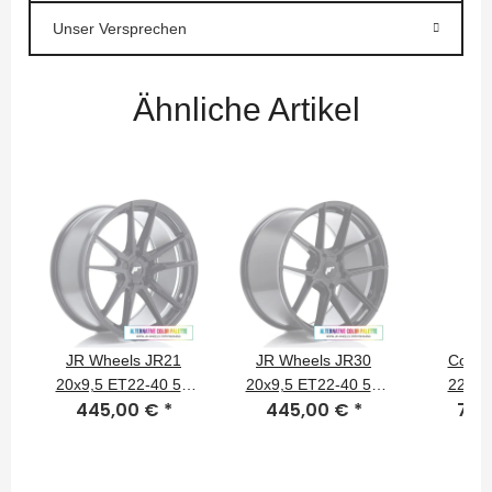
Unser Versprechen
Ähnliche Artikel
JR Wheels JR21
JR Wheels JR30
Conca
20x9,5 ET22-40 5H
20x9,5 ET22-40 5H
22x9,
445,00 €
*
445,00 €
*
775
BLANK Custom Finish
BLANK Custom Finish
BLANK Cu