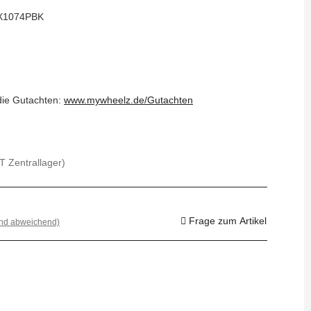
X1074PBK
 die Gutachten:
www.mywheelz.de/Gutachten
T Zentrallager)
Frage zum Artikel
and abweichend)