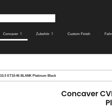
Concaver
Zubehör
Custom Finish
Fah
10,5 ET10-46 BLANK Platinum Black
Concaver CVR
P