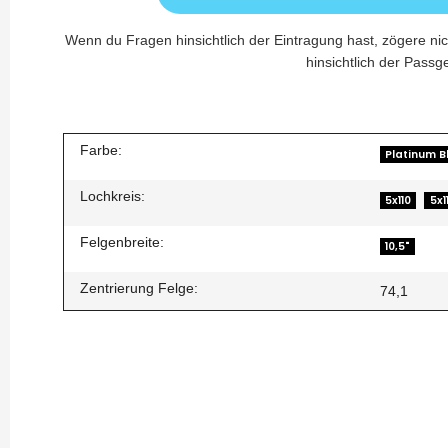
Wenn du Fragen hinsichtlich der Eintragung hast, zögere nic
hinsichtlich der Passge
Farbe:
Platinum B
Lochkreis:
5x110
5x1
Felgenbreite:
10,5"
Zentrierung Felge:
74,1