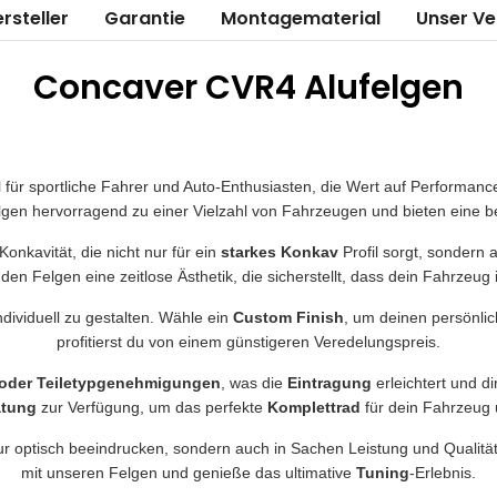
rsteller
Garantie
Montagematerial
Unser V
Concaver CVR4 Alufelgen
hl für sportliche Fahrer und Auto-Enthusiasten, die Wert auf Performa
elgen hervorragend zu einer Vielzahl von Fahrzeugen und bieten eine
onkavität, die nicht nur für ein
starkes Konkav
Profil sorgt, sondern 
 den Felgen eine zeitlose Ästhetik, die sicherstellt, dass dein Fahrzeug
ndividuell zu gestalten. Wähle ein
Custom Finish
, um deinen persönlich
profitierst du von einem günstigeren Veredelungspreis.
 oder Teiletypgenehmigungen
, was die
Eintragung
erleichtert und di
atung
zur Verfügung, um das perfekte
Komplettrad
für dein Fahrzeug 
ur optisch beeindrucken, sondern auch in Sachen Leistung und Qualitä
mit unseren Felgen und genieße das ultimative
Tuning
-Erlebnis.