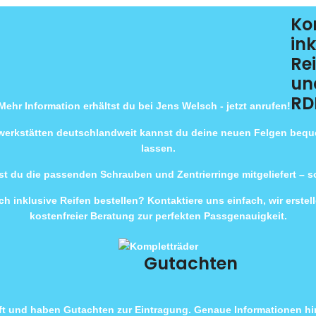
Ko
ink
Re
un
RD
Mehr Information erhältst du bei Jens Welsch - jetzt anrufen!
rwerkstätten deutschlandweit kannst du deine neuen Felgen beq
lassen.
t du die passenden Schrauben und Zentrierringe mitgeliefert – 
h inklusive Reifen bestellen? Kontaktiere uns einfach, wir erste
kostenfreier Beratung zur perfekten Passgenauigkeit.
Gutachten
ft und haben Gutachten zur Eintragung. Genaue Informationen hin