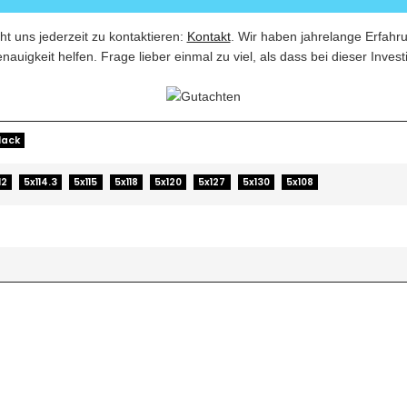
ht uns jederzeit zu kontaktieren:
Kontakt
. Wir haben jahrelange Erfahr
nauigkeit helfen. Frage lieber einmal zu viel, als dass bei dieser Invest
lack
12
5x114.3
5x115
5x118
5x120
5x127
5x130
5x108