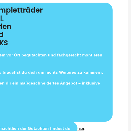
mpletträder
l.
ifen
d
KS
uem vor Ort begutachten und fachgerecht montieren
so brauchst du dich um nichts Weiteres zu kümmern.
llen dir ein maßgeschneidertes Angebot – inklusive
sichtlich der Gutachten findest du
hier
.