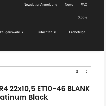
Newsletter Anmeldung
News
FAQ
0,00 €
rzeugauswahl
Gutachten
Probefelge
4 22x10,5 ET10-46 BLANK
latinum Black