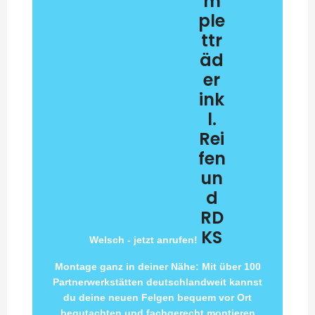
m
ple
ttr
äd
er
ink
l.
Rei
fen
un
d
RD
KS
Welsch - jetzt anrufen!
Montage ganz in deiner Nähe: Mit über 100
Partnerwerkstätten deutschlandweit kannst
du deine neuen Felgen bequem vor Ort
begutachten und fachgerecht montieren