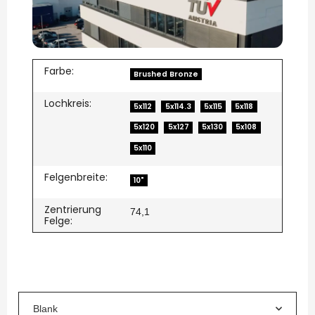
Farbe:
Brushed Bronze
Lochkreis:
5x112
5x114.3
5x115
5x118
5x120
5x127
5x130
5x108
5x110
Felgenbreite:
10"
Zentrierung
74,1
Felge:
Blank