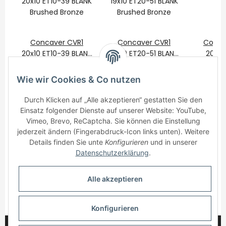
Concaver CVR1
Concaver CVR1
Conca
20x10 ET10-39 BLANK
19x10 ET20-51 BLANK
20x10
Brushed Bronze
625,00 €
*
Brushed Bronze
525,00 €
*
BLANK
625
B
Wie wir Cookies & Co nutzen
Durch Klicken auf „Alle akzeptieren“ gestatten Sie den
Einsatz folgender Dienste auf unserer Website: YouTube,
Vimeo, Brevo, ReCaptcha. Sie können die Einstellung
jederzeit ändern (Fingerabdruck-Icon links unten). Weitere
Details finden Sie unte
Konfigurieren
und in unserer
Informationen
Datenschutzerklärung
.
Gesetzliche Informationen
Alle akzeptieren
* Alle Preise inkl. gesetzlicher USt., zzgl.
Versand
Konfigurieren