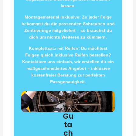
lassen.
Montagematerial inklusive: Zu jeder Felge
bekommst du die passenden Schrauben und
Zentrierringe mitgeliefert – so brauchst du
dich um nichts Weiteres zu kümmern.
Komplettsatz mit Reifen: Du möchtest
Felgen gleich inklusive Reifen bestellen?
Kontaktiere uns einfach, wir erstellen dir ein
maßgeschneidertes Angebot – inklusive
kostenfreier Beratung zur perfekten
Passgenauigkeit.
Gu
ta
ch