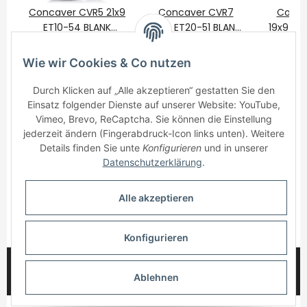
Concaver CVR5 21x9
Concaver CVR7
Conca
ET10-54 BLANK
19x9 ET20-51 BLANK
19x9 ET
Brushed Titanium
650,00 €
*
Brushed Titanium
475,00 €
*
Brushe
475
Wie wir Cookies & Co nutzen
Durch Klicken auf „Alle akzeptieren“ gestatten Sie den
Einsatz folgender Dienste auf unserer Website: YouTube,
Vimeo, Brevo, ReCaptcha. Sie können die Einstellung
jederzeit ändern (Fingerabdruck-Icon links unten). Weitere
Details finden Sie unte
Konfigurieren
und in unserer
Informationen
Datenschutzerklärung
.
Gesetzliche Informationen
Alle akzeptieren
* Alle Preise inkl. gesetzlicher USt., zzgl.
Versand
Konfigurieren
© 2025 myWheelz - Alle Rechte vorbehalten.
Ablehnen
Handmade with Passion