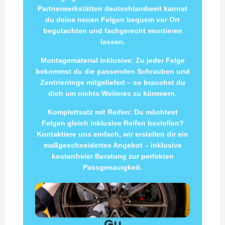
Partnerwerkstätten deutschlandweit kannst
du deine neuen Felgen bequem vor Ort
begutachten und fachgerecht montieren
lassen.
Montagematerial inklusive: Zu jeder Felge
bekommst du die passenden Schrauben und
Zentrierringe mitgeliefert – so brauchst du
dich um nichts Weiteres zu kümmern.
Komplettsatz mit Reifen: Du möchtest
Felgen gleich inklusive Reifen bestellen?
Kontaktiere uns einfach, wir erstellen dir ein
maßgeschneidertes Angebot – inklusive
kostenfreier Beratung zur perfekten
Passgenauigkeit.
Gu