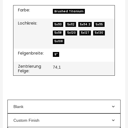
Farbe:
Brushed Titanium
Lochkreis:
5x110
5x112
5x114.3
5x115
5x118
5x120
5x127
5x130
5x108
Felgenbreite:
9"
Zentrierung
74,1
Felge:
Blank
Custom Finish