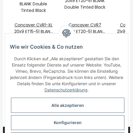
Concaver CVR1-XL
Concaver CVR7
Conca
20x9 ET15-51 BLANK
20x9 ET20-51 BLANK
21x9 ET
Double Tinted Black
600,00 €
*
Double Tinted Black
575,00 €
*
Double T
650
Wie wir Cookies & Co nutzen
Durch Klicken auf „Alle akzeptieren“ gestatten Sie den
Einsatz folgender Dienste auf unserer Website: YouTube,
Vimeo, Brevo, ReCaptcha. Sie können die Einstellung
jederzeit ändern (Fingerabdruck-Icon links unten). Weitere
Details finden Sie unte
Konfigurieren
und in unserer
Informationen
Datenschutzerklärung
.
Gesetzliche Informationen
Alle akzeptieren
* Alle Preise inkl. gesetzlicher USt., zzgl.
Versand
Konfigurieren