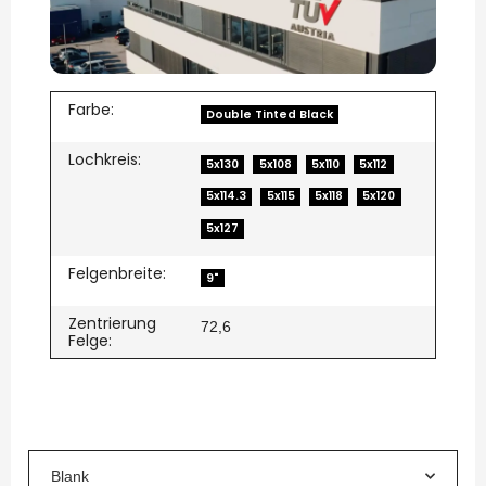
Farbe:
Double Tinted Black
Lochkreis:
5x130
5x108
5x110
5x112
5x114.3
5x115
5x118
5x120
5x127
Felgenbreite:
9"
Zentrierung
72,6
Felge:
Blank