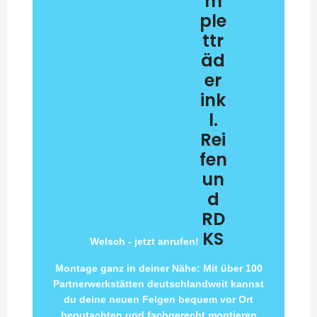
m
ple
ttr
äd
er
ink
l.
Rei
fen
un
d
RD
KS
Welsch - jetzt anrufen!
Montage ganz in deiner Nähe: Mit über 100
Partnerwerkstätten deutschlandweit kannst
du deine neuen Felgen bequem vor Ort
begutachten und fachgerecht montieren