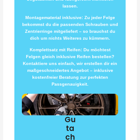
lassen.
Montagematerial inklusive: Zu jeder Felge
bekommst du die passenden Schrauben und
Zentrierringe mitgeliefert – so brauchst du
dich um nichts Weiteres zu kümmern.
Komplettsatz mit Reifen: Du möchtest
Felgen gleich inklusive Reifen bestellen?
Kontaktiere uns einfach, wir erstellen dir ein
maßgeschneidertes Angebot – inklusive
kostenfreier Beratung zur perfekten
Passgenauigkeit.
Gu
ta
ch