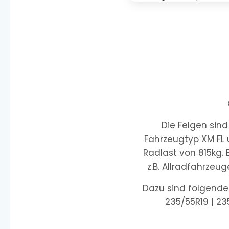
Die Felgen sin
Fahrzeugtyp XM FL 
Radlast von 815kg.
z.B. Allradfahrzeu
Dazu sind folgende 
235/55R19 | 235/5