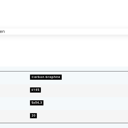
Carbon Graphite
ET45
5x114,3
20