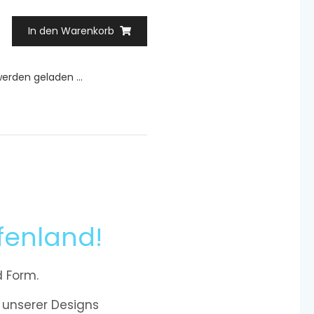
In den Warenkorb
rden geladen ...
fenland!
d Form.
 unserer Designs