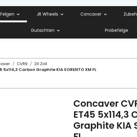
 Felgen
JR Wheels
Concaver
Zubeh
Gutachten
Probefelge
caver
CVR9
20 Zoll
 5x114,3 Carbon Graphite KIA SORENTO XM FL
Concaver CVR
ET45 5x114,3 
Graphite KIA
FL