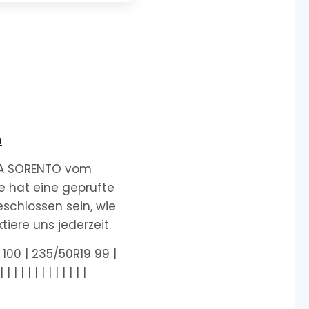
n
KIA SORENTO vom
e hat eine geprüfte
schlossen sein, wie
iere uns jederzeit.
100 | 235/50R19 99 |
 | | | | | | | | |